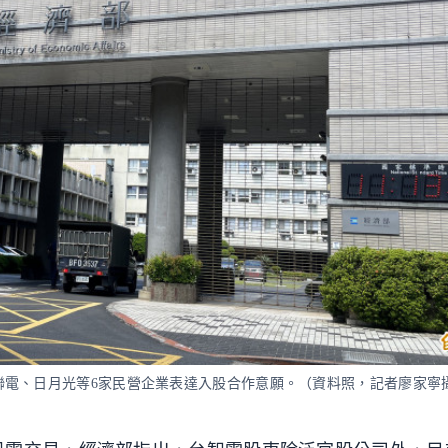
聯電、日月光等6家民營企業表達入股合作意願。（資料照，記者廖家寧