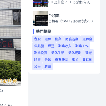
ETF是什麼？ETF投資如何入門？本系列專題文章將會告訴你新手必須知道的ETF基礎知識。
台積電
台積電（tSMC；股票代號2330）是全球領先的半導體代工公司，成立於1987年，總部位於台灣新竹。且已於美國、日本、德國及中國設廠，台積電是全球首家專業積體電路製造服務公司，也是全球最先進和最大規模的半導體代工廠。
熱門標籤
台股
退休
副業
財務規劃
退休金
焦點股
輝達
副業收入
副業工作
副業投資
退休生活
退休規劃
養老
欣興
景碩
處置股票
網拍
黃仁勳
父母
超微
攝）