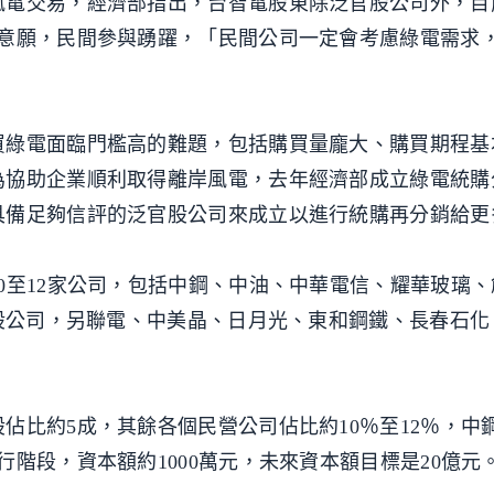
風電交易，經濟部指出，台智電股東除泛官股公司外，目
作意願，民間參與踴躍，「民間公司一定會考慮綠電需求
綠電面臨門檻高的難題，包括購買量龐大、購買期程基本
為協助企業順利取得離岸風電，去年經濟部成立綠電統購
具備足夠信評的泛官股公司來成立以進行統購再分銷給更
0至12家公司，包括中鋼、中油、中華電信、耀華玻璃
官股公司，另聯電、中美晶、日月光、東和鋼鐵、長春石化
佔比約5成，其餘各個民營公司佔比約10％至12％，中
階段，資本額約1000萬元，未來資本額目標是20億元