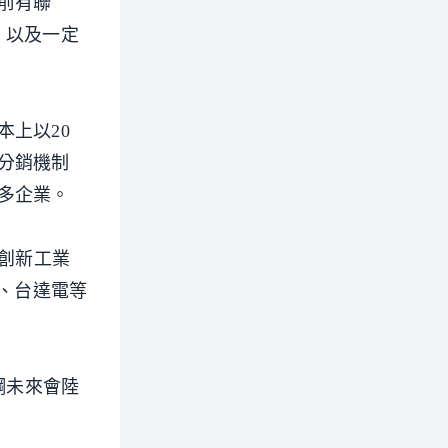
前有聯
，以及一定
上以20
分銷機制
多企業。
、創新工業
、台達電等
鋼未來會陸
。