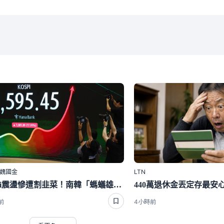
｜魏國金
LTN
Kospi震盪慘遭割韭菜！南韓「螞蟻雄兵」再度湧入華爾街
前
4小時前