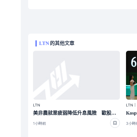
LTN
的其他文章
LTN
LTN
美非農就業疲弱降低升息風險 歐股收紅
1小時前
3小時