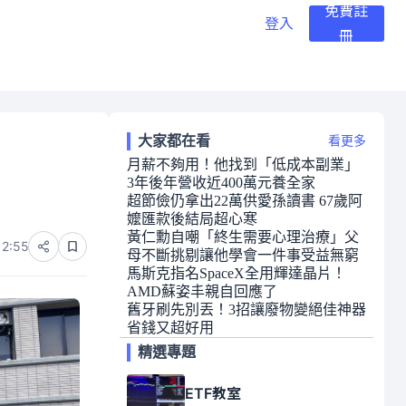
免費註
登入
冊
大家都在看
看更多
月薪不夠用！他找到「低成本副業」
3年後年營收近400萬元養全家
超節儉仍拿出22萬供愛孫讀書 67歲阿
嬤匯款後結局超心寒
黃仁勳自嘲「終生需要心理治療」父
12:55
母不斷挑剔讓他學會一件事受益無窮
馬斯克指名SpaceX全用輝達晶片！
AMD蘇姿丰親自回應了
舊牙刷先別丟！3招讓廢物變絕佳神器
省錢又超好用
精選專題
ETF教室