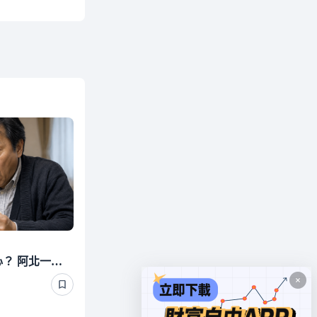
440萬退休金丟定存最安心？ 阿北一刷存摺超傻眼 3年利息僅1千多