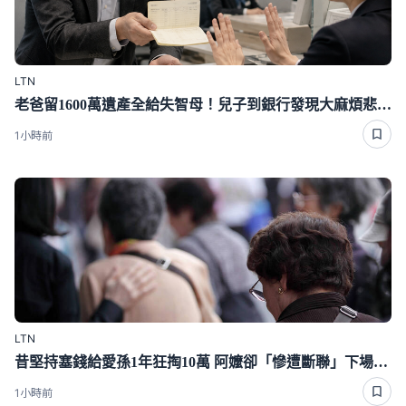
LTN
老爸留1600萬遺產全給失智母！兒子到銀行發現大麻煩悲劇了
1小時前
LTN
昔堅持塞錢給愛孫1年狂掏10萬 阿嬤卻「慘遭斷聯」下場超心酸
1小時前