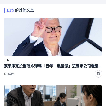
LTN
的其他文章
LTN
蘋果庫克投重磅炸彈稱「百年一遇暴漲」這兩家公司繼續盆滿缽滿
1小時前