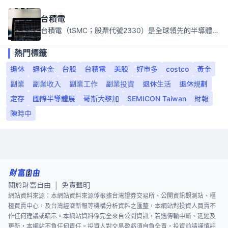
台積電
台積電（tSMC；股票代號2330）是全球領先的半導體代工公司，成立於1987年，總部位於台灣新竹。且已於美國、日本、德國及中國設廠，台積電是全球首家專業積體電路製造服務公司，也是全球最先進和最大規模的半導體代工廠。
熱門標籤
退休
退休金
台股
台積電
美股
好市多
costco
黃金
副業
副業收入
副業工作
副業投資
退休生活
退休規劃
定存
國際半導體展
哥斯大黎加
SEMICON Taiwan
財報
陳時中
關於財富自由
免責聲明
|
網站資料來源：本網站資料來源係根據台灣證券交易所、公開資訊觀測站、櫃
檯買賣中心，及台灣經濟新報等機構分析資料之匯整，本網站對投資人買賣不
作任何建議或暗示。本網站資料係完全來自公開資訊，若遇傳輸中斷、延遲及
更新，本網站不負任何責任。投資人對交易盈虧須自負全責，投資前請謹慎評