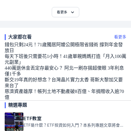
看更多
大家都在看
看更多
錢包只剩24元！71歲獨居阿嬤公開極限省錢術 撐到年金發
放日
每天下班後只需要花1小時！41歲單親媽媽打造「月入100萬
元副業」
440萬退休金丟定存最安心？ 阿北一刷存摺超傻眼 3年利息
僅1千多
斷交19年真的好想念？台灣晶片實力太香 哥斯大黎加又要
來台了
慈濟資產雄厚！帳列土地不動產破8百億、年捐贈收入逾70
億
精選專題
ETF教室
ETF是什麼？ETF投資如何入門？本系列專題文章將會告訴你新手必須知道的ETF基礎知識。