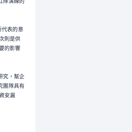
紅隊演練的
所代表的意
次則是供
要的影響
研究，幫企
究團隊具有
資安漏