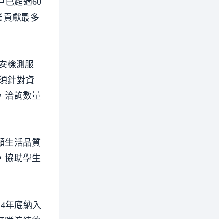
戶已超過60
業貢獻最多
安檢測服
必須針對資
，洽詢數量
顧生活品質
，協助學生
24年底納入