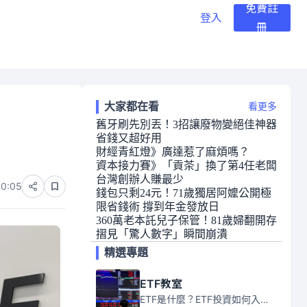
免費註
登入
冊
大家都在看
看更多
舊牙刷先別丟！3招讓廢物變絕佳神器
省錢又超好用
財經青紅燈》廣達惹了麻煩嗎？
資本接力賽》「貢茶」換了第4任老闆
台灣創辦人賺最少
10:05
錢包只剩24元！71歲獨居阿嬤公開極
限省錢術 撐到年金發放日
360萬老本託兒子保管！81歲婦翻開存
摺見「驚人數字」瞬間崩潰
精選專題
ETF教室
ETF是什麼？ETF投資如何入門？本系列專題文章將會告訴你新手必須知道的ETF基礎知識。