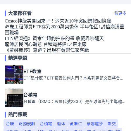
大家都在看
看更多
Costco神級美食回來了！消失近10年突回歸掀回憶殺
45歲工程師買ETF存到2000萬爽退休 半年後因1封信崩潰重
回職場
LTN經濟通》黃崇仁紐約拍來的畫 收藏界吵翻天
龍潭居民回心轉意 台積電將建1.4奈米廠
《蒙娜麗莎》真跡？出現在黃崇仁家客廳
精選專題
ETF教室
ETF是什麼？ETF投資如何入門？本系列專題文章將會告訴你新手必須知道的ETF基礎知識。
台積電
台積電（tSMC；股票代號2330）是全球領先的半導體代工公司，成立於1987年，總部位於台灣新竹。且已於美國、日本、德國及中國設廠，台積電是全球首家專業積體電路製造服務公司，也是全球最先進和最大規模的半導體代工廠。
熱門標籤
台股
財務規劃
台積電
退休
黃崇仁
蒙娜麗莎
斷交