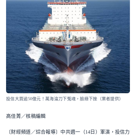
投信大買逾50億元！萬海淪刀下冤魂，臉綠下挫（業者提供）
高佳菁／核稿編輯
〔財經頻道／綜合報導〕中共週一（14日）軍演，投信力