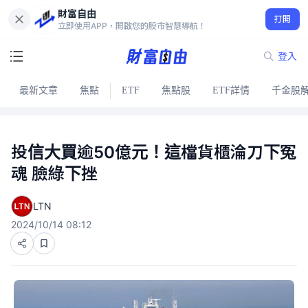
財富自由
打開
立即使用APP，開啟您的股市智慧導航！
登入
最新文章
焦點
ETF
焦點股
ETF詳情
千金股
投信大買逾50億元！這檔貨櫃淪刀下冤
魂 臉綠下挫
LTN
2024/10/14 08:12