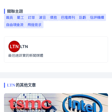
關聯主題
裁員
罷工
訂單
波音
債務
巴隆周刊
巨虧
信評機構
自由現金流
飛機需求
LTN
最迅速詳實的新聞媒體
LTN
的其他文章