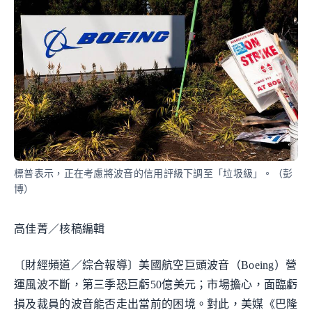
標普表示，正在考慮將波音的信用評級下調至「垃圾級」。（彭
博）
高佳菁／核稿編輯
〔財經頻道／綜合報導〕美國航空巨頭波音（Boeing）營
運風波不斷，第三季恐巨虧50億美元；市場擔心，面臨虧
損及裁員的波音能否走出當前的困境。對此，美媒《巴隆