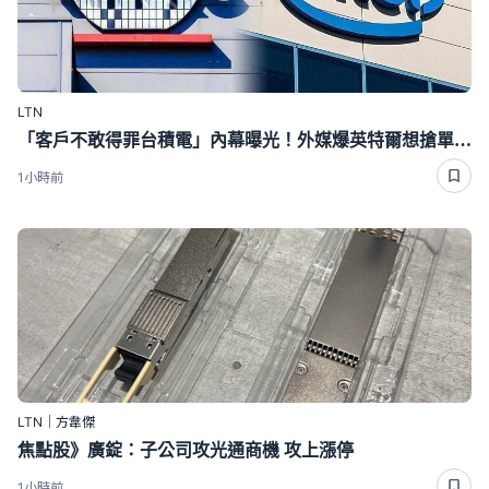
LTN
「客戶不敢得罪台積電」內幕曝光！外媒爆英特爾想搶單沒那麼簡單
1小時前
LTN｜方韋傑
焦點股》廣錠：子公司攻光通商機 攻上漲停
1小時前