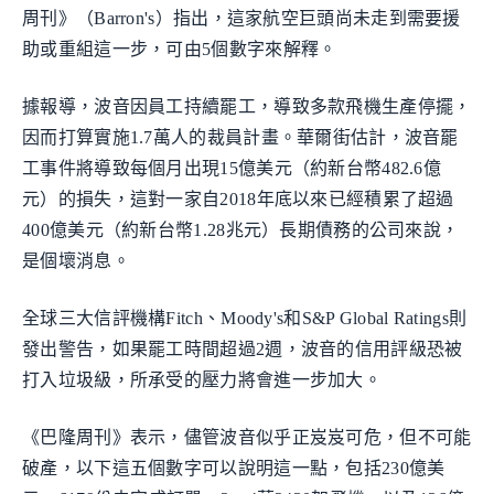
周刊》（Barron's）指出，這家航空巨頭尚未走到需要援
助或重組這一步，可由5個數字來解釋。
據報導，波音因員工持續罷工，導致多款飛機生產停擺，
因而打算實施1.7萬人的裁員計畫。華爾街估計，波音罷
工事件將導致每個月出現15億美元（約新台幣482.6億
元）的損失，這對一家自2018年底以來已經積累了超過
400億美元（約新台幣1.28兆元）長期債務的公司來說，
是個壞消息。
全球三大信評機構Fitch、Moody's和S&P Global Ratings則
發出警告，如果罷工時間超過2週，波音的信用評級恐被
打入垃圾級，所承受的壓力將會進一步加大。
《巴隆周刊》表示，儘管波音似乎正岌岌可危，但不可能
破產，以下這五個數字可以說明這一點，包括230億美