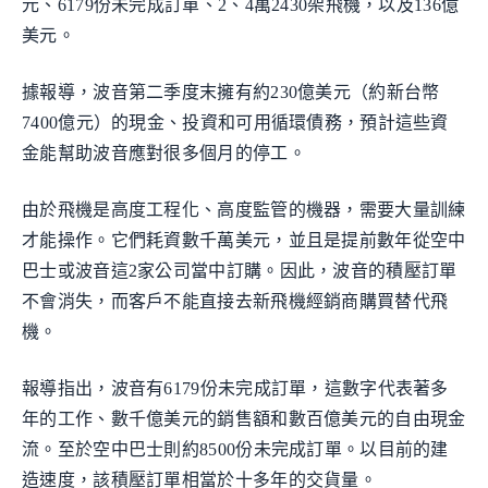
元、6179份未完成訂單、2、4萬2430架飛機，以及136億
美元。
據報導，波音第二季度末擁有約230億美元（約新台幣
7400億元）的現金、投資和可用循環債務，預計這些資
金能幫助波音應對很多個月的停工。
由於飛機是高度工程化、高度監管的機器，需要大量訓練
才能操作。它們耗資數千萬美元，並且是提前數年從空中
巴士或波音這2家公司當中訂購。因此，波音的積壓訂單
不會消失，而客戶不能直接去新飛機經銷商購買替代飛
機。
報導指出，波音有6179份未完成訂單，這數字代表著多
年的工作、數千億美元的銷售額和數百億美元的自由現金
流。至於空中巴士則約8500份未完成訂單。以目前的建
造速度，該積壓訂單相當於十多年的交貨量。