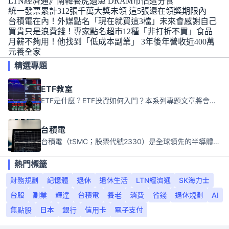
LTN經濟通》南韓養虎遺患 DRAM市佔遭分食
統一發票累計312張千萬大獎未領 這5張還在領獎期限內
台積電在內！外媒點名「現在就買這3檔」未來會感謝自己
買貴只是浪費錢！專家點名超市12種「非打折不買」食品
月薪不夠用！他找到「低成本副業」 3年後年營收近400萬
元養全家
精選專題
ETF教室
ETF是什麼？ETF投資如何入門？本系列專題文章將會告訴你新手必須知道的ETF基礎知識。
台積電
台積電（tSMC；股票代號2330）是全球領先的半導體代工公司，成立於1987年，總部位於台灣新竹。且已於美國、日本、德國及中國設廠，台積電是全球首家專業積體電路製造服務公司，也是全球最先進和最大規模的半導體代工廠。
熱門標籤
財務規劃
記憶體
退休
退休生活
LTN經濟通
SK海力士
台股
副業
輝達
台積電
養老
消費
省錢
退休規劃
AI
焦點股
日本
銀行
信用卡
電子支付