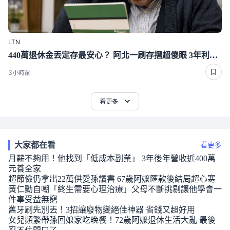
LTN
440萬退休金丟定存最安心？ 阿北一刷存摺超傻眼 3年利息僅1千多
3小時前
看更多
大家都在看
看更多
月薪不夠用！他找到「低成本副業」 3年後年營收近400萬
元養全家
超節儉仍拿出22萬供愛孫讀書 67歲阿嬤匯款後結局超心寒
黃仁勳自嘲「終生需要心理治療」父母不斷挑剔讓他學會一
件事受益無窮
舊牙刷先別丟！3招讓廢物變絕佳神器 省錢又超好用
女兒頻繁帶孫回娘家吃晚餐！72歲阿嬤退休生活大亂 最後