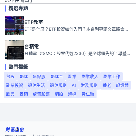
忍不住開口了
精選專題
ETF教室
ETF是什麼？ETF投資如何入門？本系列專題文章將會告訴你新手必須知道的ETF基礎知識。
台積電
台積電（tSMC；股票代號2330）是全球領先的半導體代工公司，成立於1987年，總部位於台灣新竹。且已於美國、日本、德國及中國設廠，台積電是全球首家專業積體電路製造服務公司，也是全球最先進和最大規模的半導體代工廠。
熱門標籤
台股
退休
焦點股
退休金
副業
副業收入
副業工作
副業投資
退休生活
退休規劃
AI
財務規劃
養老
記憶體
欣興
景碩
處置股票
網拍
輝達
黃仁勳