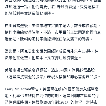
美國政府不能透過大規模的財政支出來抑制通膨，川普團
隊知道這一點，他們需要引發1場經濟衰退，只有這樣才
能降低利率並延長債務期限。
在川普當選後，美債市場在定價中納入了許多成長預期，
殖利率曲線變得陡峭，不過，市場目前正試圖消化經濟衰
退預期，陡峭的殖利率曲線到現在急劇變平的轉變。
當比爾・阿克曼出來說美國經濟成長可能只有1%時，這
顯示他在做空，他基本上是在押注經濟衰退。
美股市場也釋放衰退訊號，過去3-4週，消費必需品股
（這些是抗衰退的股票）表現大幅優於非必需消費品股。
Larry McDonald警告，美國現在處於1個即使進入經濟衰
退，利率也會維持在高位的時期，這是1個非常典型的停
滯性通膨時期。這很像1968年到1981年的情況，當時市