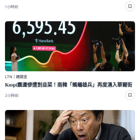
1小時前
LTN｜魏國金
Kospi震盪慘遭割韭菜！南韓「螞蟻雄兵」再度湧入華爾街
2小時前