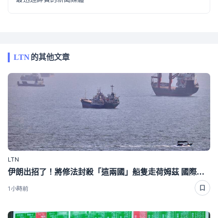
LTN
的其他文章
LTN
伊朗出招了！將修法封殺「這兩國」船隻走荷姆茲 國際油價狂飆近4％
1小時前