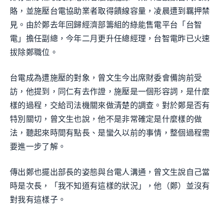
賂，並施壓台電協助業者取得饋線容量，凌晨遭到羈押禁
見。由於鄭去年回歸經濟部籌組的綠能售電平台「台智
電」擔任副總，今年二月更升任總經理，台智電昨已火速
拔除鄭職位。
台電成為遭施壓的對象，曾文生今出席財委會備詢前受
訪，他提到，同仁有去作證，施壓是一個形容詞，是什麼
樣的過程，交給司法機關來做清楚的調查。對於鄭是否有
特別關切，曾文生也說，他不是非常確定是什麼樣的做
法，聽起來時間有點長、是蠻久以前的事情，整個過程需
要進一步了解。
傳出鄭也擺出部長的姿態與台電人溝通，曾文生說自己當
時是次長，「我不知道有這樣的狀況」，他（鄭）並沒有
對我有這樣子。