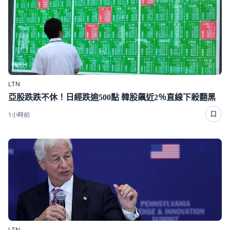
LTN
亞股跌跌不休！日經跌逾500點 韓股飆近2％直線下殺翻黑
1小時前
LTN