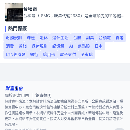
台積電
台積電（tSMC；股票代號2330）是全球領先的半導體代工公司，成立於1987年，總部位於台灣新竹。且已於美國、日本、德國及中國設廠，台積電是全球首家專業積體電路製造服務公司，也是全球最先進和最大規模的半導體代工廠。
熱門標籤
財務規劃
輝達
退休
退休生活
台股
副業
台積電
養老
消費
省錢
退休規劃
記憶體
AI
焦點股
日本
LTN經濟通
銀行
信用卡
電子支付
全東信
關於財富自由
免責聲明
|
網站資料來源：本網站資料來源係根據台灣證券交易所、公開資訊觀測站、櫃
檯買賣中心，及台灣經濟新報等機構分析資料之匯整，本網站對投資人買賣不
作任何建議或暗示。本網站資料係完全來自公開資訊，若遇傳輸中斷、延遲及
更新，本網站不負任何責任。投資人對交易盈虧須自負全責，投資前請謹慎評
估風險。