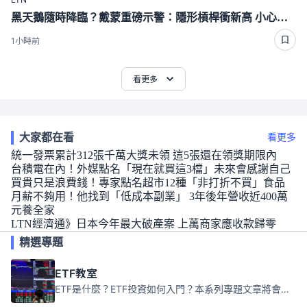
黑天鵝隨時降臨？戴蒙重磅示警：隱形槓桿衝新高 小心金融震撼彈突襲
1小時前
看更多
大家都在看
看更多
統一發票累計312張千萬大獎未領 這5張還在領獎期限內
台積電在內！外媒點名「現在就買這3檔」未來會感謝自己
買貴只是浪費錢！專家點名超市12種「非打折不買」食品
月薪不夠用！他找到「低成本副業」 3年後年營收近400萬
元養全家
LTN經濟通》日本今年最大破產案 上萬商家應收款歸零
精選專題
ETF教室
ETF是什麼？ETF投資如何入門？本系列專題文章將會告訴你新手必須知道的ETF基礎知識。