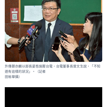
外傳鄭亦麟以部長姿態施壓台電，台電董事長曾文生說，「不知
道有這樣的狀況」。（記者
田裕華攝）