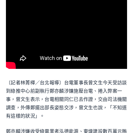
〔記者林菁樺／台北報導〕台電董事長曾文生今天受訪談
到綠推中心前副執行鄭亦麟涉嫌施壓台電、捲入弊案一
事，曾文生表示，台電相關同仁已去作證，交由司法機關
調查，外傳鄭擺出部長姿態交涉，曾文生也說，「不知道
有這樣的狀況」。
鄭亦麟涉嫌收受綠電業者泓德能源、東煒建設數百萬元賄