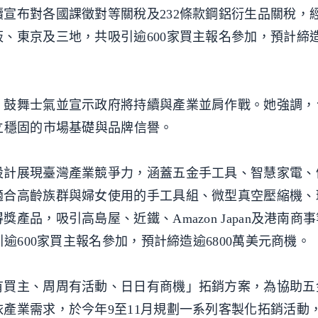
宣布對各國課徵對等關稅及232條款鋼鋁衍生品關稅，
東京及三地，共吸引逾600家買主報名參加，預計締造逾
，鼓舞士氣並宣示政府將持續與產業並肩作戰。她強調，
立穩固的市場基礎與品牌信譽。
設計展現臺灣產業競爭力，涵蓋五金手工具、智慧家電、
適合高齡族群與婦女使用的手工具組、微型真空壓縮機、
產品，吸引高島屋、近鐵、Amazon Japan及港南商
逾600家買主報名參加，預計締造逾6800萬美元商機。
有買主、周周有活動、日日有商機」拓銷方案，為協助五
產業需求，於今年9至11月規劃一系列客製化拓銷活動