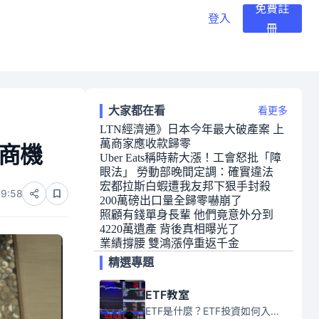
免費註
登入
冊
大家都在看
看更多
LTN經濟通》日本今年最大破產案 上
萬商家應收款歸零
元商機
Uber Eats稱時薪大漲！工會怒批「障
眼法」 勞動部晚間定調：確實違法
宏都拉斯白蝦遭我友邦下狠手封殺
09:58
200萬磅出口量全歸零嚇崩了
照顧有錢單身長輩 他們竟意外分到
4220萬遺產 背後真相曝光了
業績撐腰 雙鴻漲停重返千金
精選專題
ETF教室
ETF是什麼？ETF投資如何入門？本系列專題文章將會告訴你新手必須知道的ETF基礎知識。