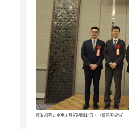
經濟部率五金手工具拓銷團赴日。（貿易署提供）