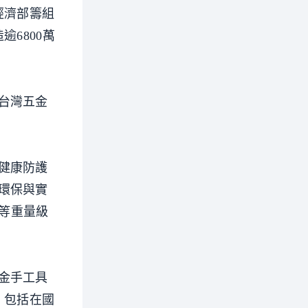
經濟部籌組
6800萬
台灣五金
健康防護
環保與實
事等重量級
金手工具
，包括在國