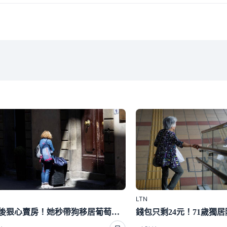
LTN
退休後狠心賣房！她秒帶狗移居葡萄牙 如今現況曝光