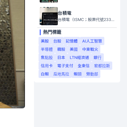
台積電
台積電（tSMC；股票代號2330）是全球領先的半導體代工公司，成立於1987年，總部位於台灣新竹。且已於美國、日本、德國及中國設廠，台積電是全球首家專業積體電路製造服務公司，也是全球最先進和最大規模的半導體代工廠。
熱門標籤
美股
台股
記憶體
AI人工智慧
半導體
韓股
美國
中東戰火
焦點股
日本
LTN經濟通
銀行
信用卡
電子支付
全東信
宏都拉斯
白蝦
瓜地馬拉
蝦類
勞動部