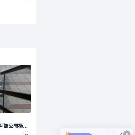
錢包只剩24元！71歲獨居阿嬤公開極限省錢術 撐到年金發放日