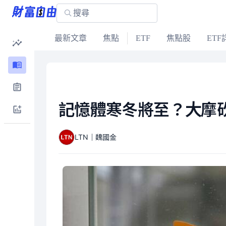
最新文章
焦點
ETF
焦點股
ETF
記憶體寒冬將至？大摩砍
LTN｜魏國金