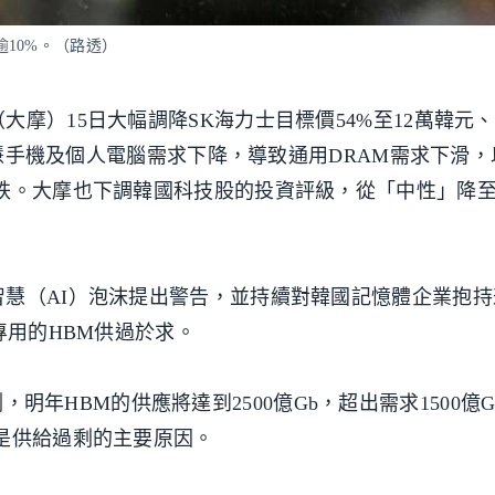
逾10%。（路透）
摩）15日大幅調降SK海力士目標價54%至12萬韓元
測智慧手機及個人電腦需求下降，導致通用DRAM需求下滑
下跌。大摩也下調韓國科技股的投資評級，從「中性」降
慧（AI）泡沫提出警告，並持續對韓國記憶體企業抱持
專用的HBM供過於求。
預測，明年HBM的供應將達到2500億Gb，超出需求1500億Gb
是供給過剩的主要原因。