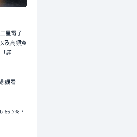
、三星電子
，以及高頻寬
至「謹
悲觀看
 66.7%，