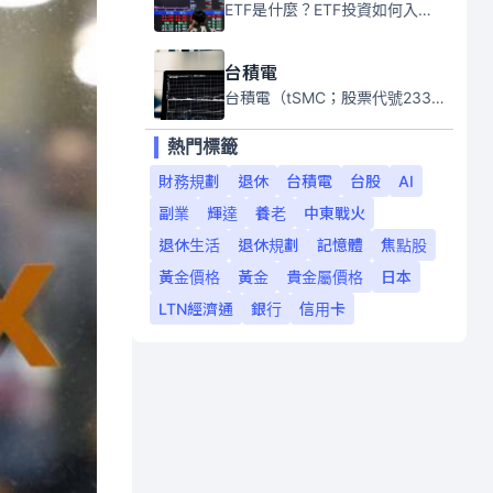
ETF是什麼？ETF投資如何入門？本系列專題文章將會告訴你新手必須知道的ETF基礎知識。
台積電
台積電（tSMC；股票代號2330）是全球領先的半導體代工公司，成立於1987年，總部位於台灣新竹。且已於美國、日本、德國及中國設廠，台積電是全球首家專業積體電路製造服務公司，也是全球最先進和最大規模的半導體代工廠。
熱門標籤
財務規劃
退休
台積電
台股
AI
副業
輝達
養老
中東戰火
退休生活
退休規劃
記憶體
焦點股
黃金價格
黃金
貴金屬價格
日本
LTN經濟通
銀行
信用卡