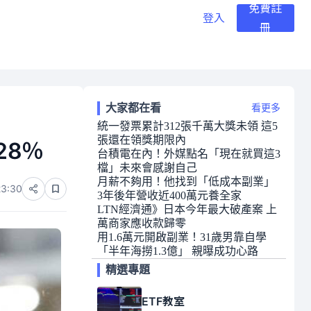
免費註
登入
冊
大家都在看
看更多
統一發票累計312張千萬大獎未領 這5
張還在領獎期限內
28％
台積電在內！外媒點名「現在就買這3
檔」未來會感謝自己
月薪不夠用！他找到「低成本副業」
23:30
3年後年營收近400萬元養全家
LTN經濟通》日本今年最大破產案 上
萬商家應收款歸零
用1.6萬元開啟副業！31歲男靠自學
「半年海撈1.3億」 親曝成功心路
精選專題
ETF教室