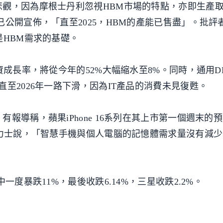
悲觀，因為摩根士丹利忽視HBM市場的特點，亦即生產
已公開宣佈，「直至2025，HBM的產能已售盡」。批評
是HBM需求的基礎。
資成長率，將從今年的52%大幅縮水至8%。同時，通用D
至2026年一路下滑，因為IT產品的消費未見復甦。
報導稱，蘋果iPhone 16系列在其上市第一個週末的
海力士說，「智慧手機與個人電腦的記憶體需求量沒有減
一度暴跌11%，最後收跌6.14%，三星收跌2.2%。