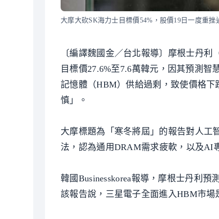
大摩大砍SK海力士目標價54%，股價19日一度重挫
〔編譯魏國金／台北報導〕摩根士丹利（大
目標價27.6%至7.6萬韓元，因其預
記憶體（HBM）供給過剩，致使價格
慎」。
大摩標題為「寒冬將屆」的報告對人工智
法，認為通用DRAM需求疲軟，以及AI
韓國Businesskorea報導，摩根士丹利
該報告說，三星電子全面進入HBM市場