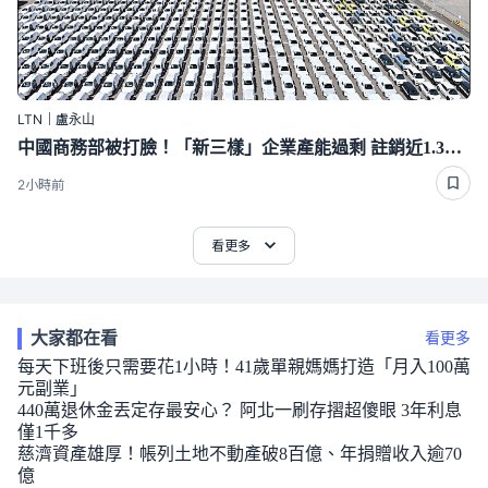
LTN｜盧永山
中國商務部被打臉！「新三樣」企業產能過剩 註銷近1.3萬家
2小時前
看更多
大家都在看
看更多
每天下班後只需要花1小時！41歲單親媽媽打造「月入100萬
元副業」
440萬退休金丟定存最安心？ 阿北一刷存摺超傻眼 3年利息
僅1千多
慈濟資產雄厚！帳列土地不動產破8百億、年捐贈收入逾70
億