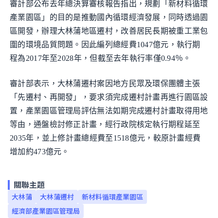
審計部公布去年總決算審核報告指出，規劃「新材料循環
產業園區」的目的是推動國內循環經濟發展，同時透過園
區開發，辦理大林蒲地區遷村，改善居民長期被重工業包
圍的環境品質問題。因此編列總經費1047億元，執行期
程為2017年至2028年，但截至去年執行率僅0.94％。
審計部表示，大林蒲遷村案因地方民眾及環保團體主張
「先遷村、再開發」，要求須完成遷村計畫再進行園區設
置，產業園區管理局評估無法如期完成遷村計畫取得用地
等由，通盤檢討修正計畫，經行政院核定執行期程延至
2035年，並上修計畫總經費至1518億元，較原計畫經費
增加約473億元。
關聯主題
大林蒲
大林蒲遷村
新材料循環產業園區
經濟部產業園區管理局