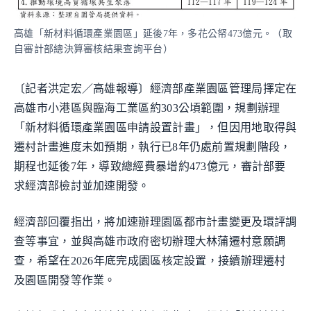
高雄「新材料循環產業園區」延後7年，多花公帑473億元。（取
自審計部總決算審核結果查詢平台）
〔記者洪定宏／高雄報導〕經濟部產業園區管理局擇定在
高雄市小港區與臨海工業區約303公頃範圍，規劃辦理
「新材料循環產業園區申請設置計畫」，但因用地取得與
遷村計畫進度未如預期，執行已8年仍處前置規劃階段，
期程也延後7年，導致總經費暴增約473億元，審計部要
求經濟部檢討並加速開發。
經濟部回覆指出，將加速辦理園區都市計畫變更及環評調
查等事宜，並與高雄市政府密切辦理大林蒲遷村意願調
查，希望在2026年底完成園區核定設置，接續辦理遷村
及園區開發等作業。