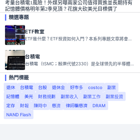
考量台積電1風險！外媒另曝兩家公司值得買進並長期持有
記憶體價格明年第2季見頂？花旗大砍美光目標價了
精選專題
ETF教室
ETF是什麼？ETF投資如何入門？本系列專題文章將會告訴你新手必須知道的ETF基礎知識。
台積電
台積電（tSMC；股票代號2330）是全球領先的半導體代工公司，成立於1987年，總部位於台灣新竹。且已於美國、日本、德國及中國設廠，台積電是全球首家專業積體電路製造服務公司，也是全球最先進和最大規模的半導體代工廠。
熱門標籤
退休
台積電
台股
退休金
好市多
costco
副業
記憶體
美光
財務規劃
副業收入
副業工作
副業投資
定存
財報
陳時中
慈濟
律師騙慈濟
DRAM
NAND Flash