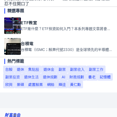
忍不住開口了
精選專題
ETF教室
ETF是什麼？ETF投資如何入門？本系列專題文章將會告訴你新手必須知道的ETF基礎知識。
台積電
台積電（tSMC；股票代號2330）是全球領先的半導體代工公司，成立於1987年，總部位於台灣新竹。且已於美國、日本、德國及中國設廠，台積電是全球首家專業積體電路製造服務公司，也是全球最先進和最大規模的半導體代工廠。
熱門標籤
台股
退休
焦點股
退休金
副業
副業收入
副業工作
副業投資
退休生活
退休規劃
AI
財務規劃
養老
記憶體
欣興
景碩
處置股票
網拍
輝達
黃仁勳