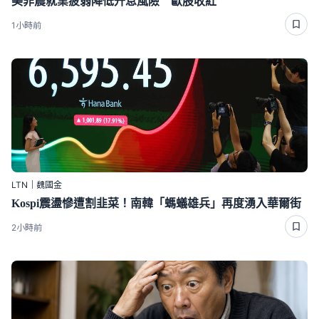
美非農就業疲弱降低升息風險 歐股收紅
1小時前
LTN｜魏國金
Kospi震盪慘遭割韭菜！南韓「螞蟻雄兵」再度湧入華爾街
2小時前