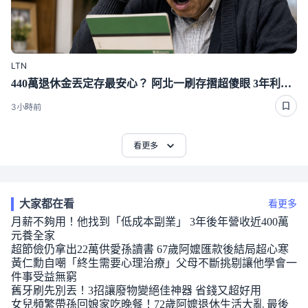
LTN
440萬退休金丟定存最安心？ 阿北一刷存摺超傻眼 3年利息僅1千多
3小時前
看更多
大家都在看
看更多
月薪不夠用！他找到「低成本副業」 3年後年營收近400萬
元養全家
超節儉仍拿出22萬供愛孫讀書 67歲阿嬤匯款後結局超心寒
黃仁勳自嘲「終生需要心理治療」父母不斷挑剔讓他學會一
件事受益無窮
舊牙刷先別丟！3招讓廢物變絕佳神器 省錢又超好用
女兒頻繁帶孫回娘家吃晚餐！72歲阿嬤退休生活大亂 最後