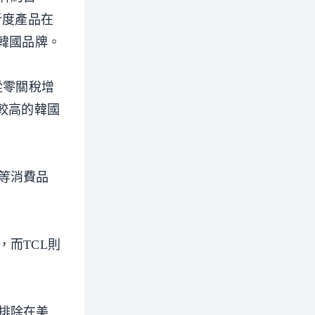
析度產品在
韓國品牌。
到從零關稅增
較高的韓國
等消費品
而TCL則
排除在美