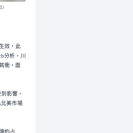
社）
生效，此
rch分析，川
其衝，面
將受到影響，
為北美市場
牌約占