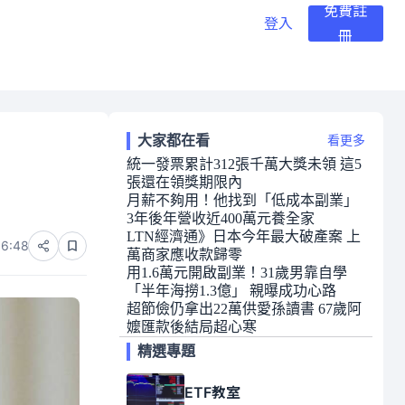
免費註
登入
冊
大家都在看
看更多
統一發票累計312張千萬大獎未領 這5
張還在領獎期限內
月薪不夠用！他找到「低成本副業」
3年後年營收近400萬元養全家
LTN經濟通》日本今年最大破產案 上
06:48
萬商家應收款歸零
用1.6萬元開啟副業！31歲男靠自學
「半年海撈1.3億」 親曝成功心路
超節儉仍拿出22萬供愛孫讀書 67歲阿
嬤匯款後結局超心寒
精選專題
ETF教室