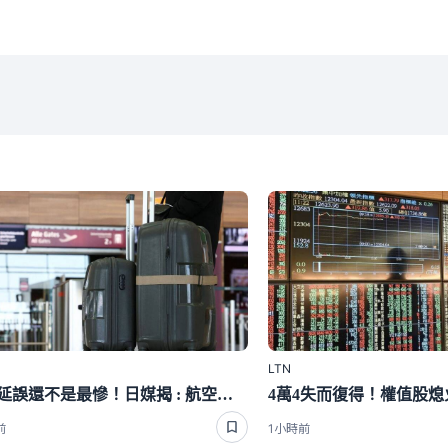
LTN
行李延誤還不是最慘！日媒揭 : 航空公司弄丟1件平均要賠「這麼多」
前
1小時前