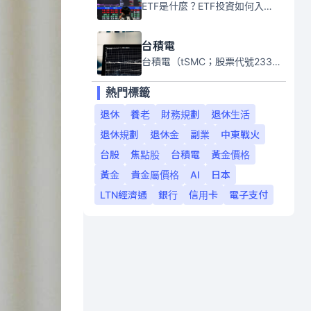
ETF是什麼？ETF投資如何入門？本系列專題文章將會告訴你新手必須知道的ETF基礎知識。
台積電
台積電（tSMC；股票代號2330）是全球領先的半導體代工公司，成立於1987年，總部位於台灣新竹。且已於美國、日本、德國及中國設廠，台積電是全球首家專業積體電路製造服務公司，也是全球最先進和最大規模的半導體代工廠。
熱門標籤
退休
養老
財務規劃
退休生活
退休規劃
退休金
副業
中東戰火
台股
焦點股
台積電
黃金價格
黃金
貴金屬價格
AI
日本
LTN經濟通
銀行
信用卡
電子支付