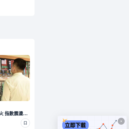
4萬4失而復得！權值股熄火 指數震盪近900點收跌170點