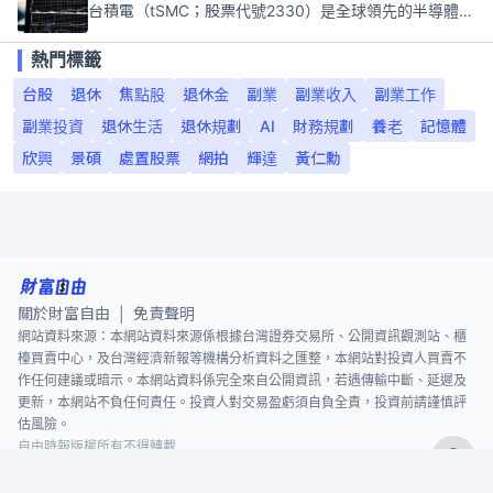
台積電（tSMC；股票代號2330）是全球領先的半導體代工公司，成立於1987年，總部位於台灣新竹。且已於美國、日本、德國及中國設廠，台積電是全球首家專業積體電路製造服務公司，也是全球最先進和最大規模的半導體代工廠。
熱門標籤
台股
退休
焦點股
退休金
副業
副業收入
副業工作
副業投資
退休生活
退休規劃
AI
財務規劃
養老
記憶體
欣興
景碩
處置股票
網拍
輝達
黃仁勳
關於財富自由
免責聲明
|
網站資料來源：本網站資料來源係根據台灣證券交易所、公開資訊觀測站、櫃
檯買賣中心，及台灣經濟新報等機構分析資料之匯整，本網站對投資人買賣不
作任何建議或暗示。本網站資料係完全來自公開資訊，若遇傳輸中斷、延遲及
更新，本網站不負任何責任。投資人對交易盈虧須自負全責，投資前請謹慎評
估風險。
自由時報版權所有不得轉載
©
2026
The Liberty Times. All Rights Reserved.