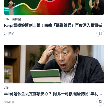
LTN｜魏國金
Kospi震盪慘遭割韭菜！南韓「螞蟻雄兵」再度湧入華爾街
2小時前
LTN
440萬退休金丟定存最安心？ 阿北一刷存摺超傻眼 3年利息僅1千多
3小時前