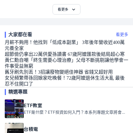
看更多
大家都在看
看更多
月薪不夠用！他找到「低成本副業」 3年後年營收近400萬
元養全家
超節儉仍拿出22萬供愛孫讀書 67歲阿嬤匯款後結局超心寒
黃仁勳自嘲「終生需要心理治療」父母不斷挑剔讓他學會一
件事受益無窮
舊牙刷先別丟！3招讓廢物變絕佳神器 省錢又超好用
女兒頻繁帶孫回娘家吃晚餐！72歲阿嬤退休生活大亂 最後
忍不住開口了
精選專題
ETF教室
ETF是什麼？ETF投資如何入門？本系列專題文章將會告訴你新手必須知道的ETF基礎知識。
台積電