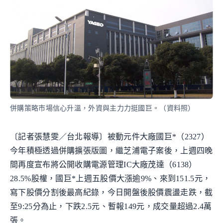
併購策略市場信心升溫，外資與主力力挺國巨。（資料照）
〔記者張慧雯／台北報導〕被動元件大廠國巨*（2327）
今年積極透過併購擴張版圖，繼芝浦電子案後，上週四晚
間再度宣布將公開收購電源管理IC大廠茂達（6138）
28.5%股權，國巨*上週五股價大漲逾9%、來到151.5元，
寫下股價分割後最高紀錄，今日開盤後股價震盪走跌，截
至9:25分為止，下跌2.5元、暫報149元，成交量超過2.4萬
張。