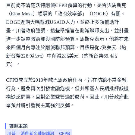
目前尚不清楚沃特削減CFPB預算的行動，是否與馬斯克
（Elon Musk）領導的「政府效率部」（DOGE）有關。
DOGE近期大幅裁減USAID人力，並終止多項補助計
畫。川普政府強調，這些舉措旨在削減聯邦支出，並計畫
進一步調整教育部與國防部預算。馬斯克表示，他將在未
來四個月內專注於削減聯邦預算，目標是從7兆美元（約
新台幣228.9兆元）中削減2兆美元（約新台幣65.4兆
元）。
CFPB成立於2010年歐巴馬政府任內，旨在防範不當金融
行為，避免再次引發金融危機。但共和黨人長期批評該機
構缺乏問責，且對企業監管過於嚴苛。因此，川普政府此
舉預計將引發民主黨強烈反彈。
關聯主題
川普
消費者金融保護局
CFPB