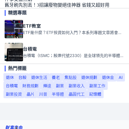
舊牙刷先別丟！3招讓廢物變絕佳神器 省錢又超好用
精選專題
ETF教室
ETF是什麼？ETF投資如何入門？本系列專題文章將會告訴你新手必須知道的ETF基礎知識。
台積電
台積電（tSMC；股票代號2330）是全球領先的半導體代工公司，成立於1987年，總部位於台灣新竹。且已於美國、日本、德國及中國設廠，台積電是全球首家專業積體電路製造服務公司，也是全球最先進和最大規模的半導體代工廠。
熱門標籤
退休
台股
退休生活
養老
焦點股
退休規劃
退休金
AI
台積電
財務規劃
輝達
副業
副業收入
副業工作
副業投資
晶片
川普
半導體
晶圓代工
記憶體