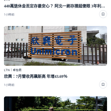
440萬退休金丟定存最安心？ 阿北一刷存摺超傻眼 3年利息僅1千多
1小時前
LTN｜卓怡君
欣興：7月營收再飆新高 年增43.69％
1小時前