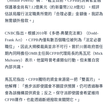
（Jerome Powell）稱：「截至目前，CFPB的消費者金融
保護基金尚有7.12億美元（約新臺幣232.8億元）。經評
估該局履行法定職責所需的『合理必要』金額後，我認為
無需額外撥款。」
CNBC指出，根據2010年《多德-弗蘭克法案》（Dodd-
Frank Act），CFPB內僅有數百個職位被列為「法定必要
職位」，因此大規模裁員並非不可行。曾於川普政府首任
期內同時擔任OMB主任與CFPB代理局長的馬瓦尼（Mick
Mulvaney）表示，他當時曾考慮類似行動，但未獲白宮
內部共識。
馬瓦尼指出，CFPB獨特的資金來源是一把「雙面刃」。
他解釋：「進步派即使國會不願提供預算，仍可透過聯準
會為該機構提供資金；反之，保守派即使國會希望維持
CFPB運作，也能透過斷絕撥款來關閉它。」