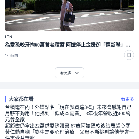
LTN
為愛孫咬牙掏60萬養老積蓄 阿嬤停止金援卻「遭斷聯」下場好心酸
1小時前
看更多
大家都在看
看更多
台積電在內！外媒點名「現在就買這3檔」未來會感謝自己
月薪不夠用！他找到「低成本副業」 3年後年營收近400萬
元養全家
超節儉仍拿出22萬供愛孫讀書 67歲阿嬤匯款後結局超心寒
黃仁勳自嘲「終生需要心理治療」父母不斷挑剔讓他學會一
件事受益無窮