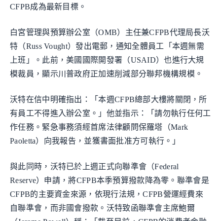
CFPB成為最新目標。
白宮管理與預算辦公室（OMB）主任兼CFPB代理局長沃
特（Russ Vought）發出電郵，通知全體員工「本週無需
上班」。此前，美國國際開發署（USAID）也進行大規
模裁員，顯示川普政府正加速削減部分聯邦機構規模。
沃特在信中明確指出：「本週CFPB總部大樓將關閉，所
有員工不得進入辦公室。」他並指示：「請勿執行任何工
作任務。緊急事務須經首席法律顧問保羅塔（Mark
Paoletta）向我報告，並獲書面批准方可執行。」
與此同時，沃特已於上週正式向聯準會（Federal
Reserve）申請，將CFPB本季預算撥款降為零。聯準會是
CFPB的主要資金來源，依現行法規，CFPB營運經費來
自聯準會，而非國會撥款。沃特致函聯準會主席鮑爾