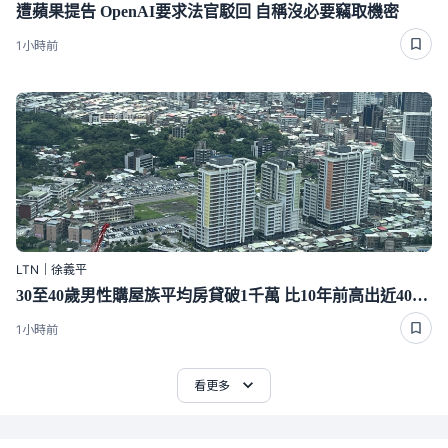
遭蘋果提告 OpenAI要求法官駁回 自稱沒必要竊取機密
1小時前
LTN｜徐義平
30至40歲男性購屋族平均房貸破1千萬 比10年前高出近400萬
1小時前
看更多