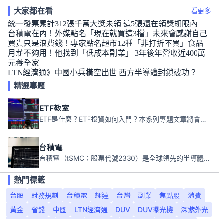
大家都在看
看更多
統一發票累計312張千萬大獎未領 這5張還在領獎期限內
台積電在內！外媒點名「現在就買這3檔」未來會感謝自己
買貴只是浪費錢！專家點名超市12種「非打折不買」食品
月薪不夠用！他找到「低成本副業」 3年後年營收近400萬
元養全家
LTN經濟通》中國小兵橫空出世 西方半導體封鎖破功？
精選專題
ETF教室
ETF是什麼？ETF投資如何入門？本系列專題文章將會告訴你新手必須知道的ETF基礎知識。
台積電
台積電（tSMC；股票代號2330）是全球領先的半導體代工公司，成立於1987年，總部位於台灣新竹。且已於美國、日本、德國及中國設廠，台積電是全球首家專業積體電路製造服務公司，也是全球最先進和最大規模的半導體代工廠。
熱門標籤
台股
財務規劃
台積電
輝達
台灣
副業
焦點股
消費
黃金
省錢
中國
LTN經濟通
DUV
DUV曝光機
深紫外光