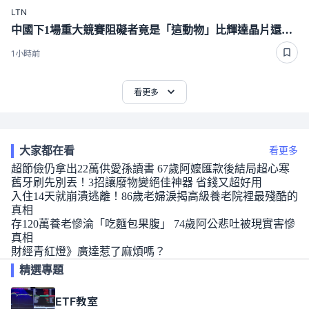
LTN
中國下1場重大競賽阻礙者竟是「這動物」比輝達晶片還難搞
1小時前
看更多
大家都在看
看更多
超節儉仍拿出22萬供愛孫讀書 67歲阿嬤匯款後結局超心寒
舊牙刷先別丟！3招讓廢物變絕佳神器 省錢又超好用
入住14天就崩潰逃離！86歲老婦淚揭高級養老院裡最殘酷的
真相
存120萬養老慘淪「吃麵包果腹」 74歲阿公悲吐被現實害慘
真相
財經青紅燈》廣達惹了麻煩嗎？
精選專題
ETF教室