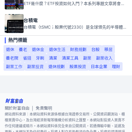
ETF是什麼？ETF投資如何入門？本系列專題文章將會告訴你新手必須知道的ETF基礎知識。
台積電
台積電（tSMC；股票代號2330）是全球領先的半導體代工公司，成立於1987年，總部位於台灣新竹。且已於美國、日本、德國及中國設廠，台積電是全球首家專業積體電路製造服務公司，也是全球最先進和最大規模的半導體代工廠。
熱門標籤
退休
養老
退休金
退休生活
財務規劃
台股
移居
養老院
省錢
牙刷
清潔
清潔工具
副業
副業收入
副業工作
副業投資
退休規劃
股票投資
日本企業
理財
關於財富自由
免責聲明
|
網站資料來源：本網站資料來源係根據台灣證券交易所、公開資訊觀測站、櫃
檯買賣中心，及台灣經濟新報等機構分析資料之匯整，本網站對投資人買賣不
作任何建議或暗示。本網站資料係完全來自公開資訊，若遇傳輸中斷、延遲及