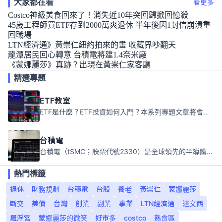
大家都在看
看更多
Costco神級美食回來了！消失近10年突回歸掀回憶殺
45歲工程師買ETF存到2000萬爽退休 半年後因1封信崩潰重
回職場
LTN經濟通》黃崇仁紐約拍來的畫 收藏界吵翻天
龍潭居民回心轉意 台積電將建1.4奈米廠
《蒙娜麗莎》真跡？出現在黃崇仁家客廳
精選專題
ETF教室
ETF是什麼？ETF投資如何入門？本系列專題文章將會告訴你新手必須知道的ETF基礎知識。
台積電
台積電（tSMC；股票代號2330）是全球領先的半導體代工公司，成立於1987年，總部位於台灣新竹。且已於美國、日本、德國及中國設廠，台積電是全球首家專業積體電路製造服務公司，也是全球最先進和最大規模的半導體代工廠。
熱門標籤
退休
財務規劃
台積電
台股
養老
黃崇仁
蒙娜麗莎
斷交
美債
台灣
創業
副業
事業
LTN經濟通
達文西
羅浮宮
蒙娜麗莎的微笑
好市多
costco
熟食區