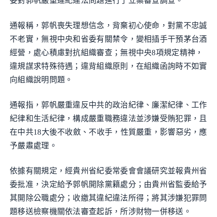
委對郭帆嚴重違紀違法問題進行了立案審查調查。
通報稱，郭帆喪失理想信念，背棄初心使命，對黨不忠誠
不老實，無視中央和省委有關禁令，變相插手干預茅台酒
經營，處心積慮對抗組織審查；無視中央8項規定精神，
違規謀求特殊待遇；違背組織原則，在組織函詢時不如實
向組織說明問題。
通報指，郭帆嚴重違反中共的政治紀律、廉潔紀律、工作
紀律和生活紀律，構成嚴重職務違法並涉嫌受賄犯罪，且
在中共18大後不收斂、不收手，性質嚴重，影響惡劣，應
予嚴肅處理。
依據有關規定，經貴州省紀委常委會會議研究並報貴州省
委批准，決定給予郭帆開除黨籍處分；由貴州省監委給予
其開除公職處分；收繳其違紀違法所得；將其涉嫌犯罪問
題移送檢察機關依法審查起訴，所涉財物一併移送。