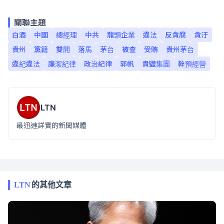
關聯主題
白酒
中國
總經理
中共
龍頭企業
違法
反貪腐
貪汙
貴州
黨籍
雙開
落馬
茅台
被查
受賄
貴州茅台
違紀違法
廉潔紀律
政治紀律
郭帆
貴鹽集團
幹預經營
LTN
最迅速詳實的新聞媒體
LTN
的其他文章