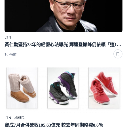
LTN
黃仁勳堅持33年的經營心法曝光 輝達登巔峰仍依賴「這1招」
1小時前
LTN｜楊雅民
寶成7月合併營收195.63億元 較去年同期略減0.6％