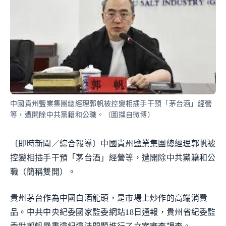
中國貴州鹽業集團總經理郭帆被控變相插手干預「茅台酒」經營
等，遭開除中共黨籍和公職。（圖擷自微博）
〔即時新聞／綜合報導〕中國貴州鹽業集團總經理郭帆被
控變相插手干預「茅台酒」經營等，遭開除中共黨籍和公
職（簡稱雙開）。
貴州茅台作為中國白酒龍頭，是市場上炒作的高端消費
品。中共中央紀委國家監委網站18日通報，貴州省紀委監