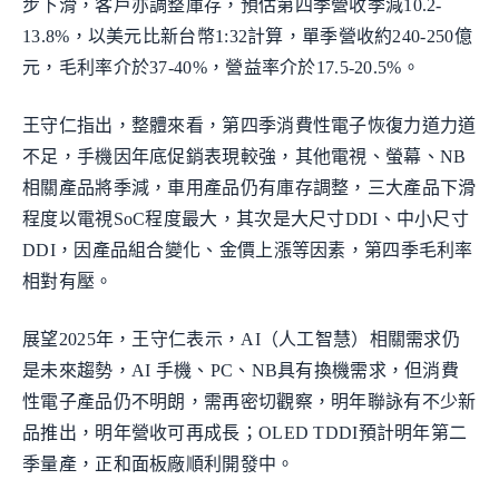
步下滑，客戶亦調整庫存，預估第四季營收季減10.2-
13.8%，以美元比新台幣1:32計算，單季營收約240-250億
元，毛利率介於37-40%，營益率介於17.5-20.5%。
王守仁指出，整體來看，第四季消費性電子恢復力道力道
不足，手機因年底促銷表現較強，其他電視、螢幕、NB
相關產品將季減，車用產品仍有庫存調整，三大產品下滑
程度以電視SoC程度最大，其次是大尺寸DDI、中小尺寸
DDI，因產品組合變化、金價上漲等因素，第四季毛利率
相對有壓。
展望2025年，王守仁表示，AI（人工智慧）相關需求仍
是未來趨勢，AI 手機、PC、NB具有換機需求，但消費
性電子產品仍不明朗，需再密切觀察，明年聯詠有不少新
品推出，明年營收可再成長；OLED TDDI預計明年第二
季量產，正和面板廠順利開發中。