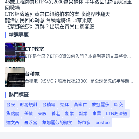
45歲工程師買ETF存到2000萬爽退休 半年後因1封信崩潰重
回職場
LTN經濟通》黃崇仁紐約拍來的畫 收藏界吵翻天
龍潭居民回心轉意 台積電將建1.4奈米廠
《蒙娜麗莎》真跡？出現在黃崇仁家客廳
精選專題
ETF教室
ETF是什麼？ETF投資如何入門？本系列專題文章將會告訴你新手必須知道的ETF基礎知識。
台積電
台積電（tSMC；股票代號2330）是全球領先的半導體代工公司，成立於1987年，總部位於台灣新竹。且已於美國、日本、德國及中國設廠，台積電是全球首家專業積體電路製造服務公司，也是全球最先進和最大規模的半導體代工廠。
熱門標籤
台股
財務規劃
台積電
退休
黃崇仁
蒙娜麗莎
斷交
焦點股
美債
美股
養老
創業
副業
事業
LTN經濟通
達文西
羅浮宮
蒙娜麗莎的微笑
好市多
costco