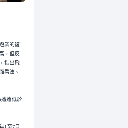
遊業的復
高，但反
，指出飛
面看法、
仍遠遠低於
年1至7月