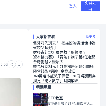
免費註
登入
冊
大家都在看
看更多
舊牙刷先別丟！3招讓廢物變絕佳神器
省錢又超好用
財經青紅燈》廣達惹了麻煩嗎？
資本接力賽》「貢茶」換了第4任老闆
台灣創辦人賺最少
00:02
錢包只剩24元！71歲獨居阿嬤公開極
限省錢術 撐到年金發放日
360萬老本託兒子保管！81歲婦翻開存
摺見「驚人數字」瞬間崩潰
精選專題
ETF教室
ETF是什麼？ETF投資如何入門？本系列專題文章將會告訴你新手必須知道的ETF基礎知識。