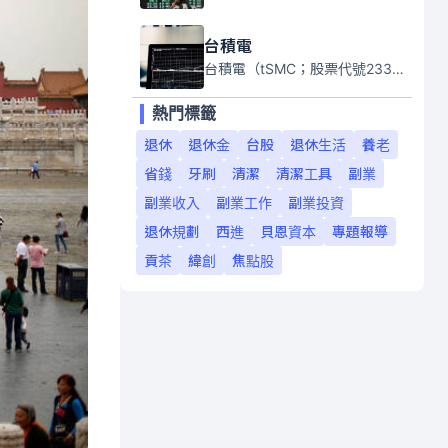
台積電
台積電（tSMC；股票代號2330）是全球領先的半導體代工公司，成立於1987年，總部位於台灣新竹。且已於美國、日本、德國及中國設廠，台積電是全球首家專業積體電路製造服務公司，也是全球最先進和最大規模的半導體代工廠。
熱門標籤
退休
退休金
台股
退休生活
養老
省錢
牙刷
清潔
清潔工具
副業
副業收入
副業工作
副業投資
退休規劃
西進
貝恩資本
專題報導
貢茶
緯創
焦點股