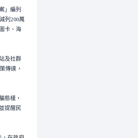
案」編列
列200萬
圖卡、海
站及社群
政策傳達，
騙態樣，
並提醒民
告，在政府