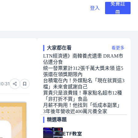
免費註
登入
冊
大家都在看
看更多
LTN經濟通》南韓養虎遺患 DRAM市
佔遭分食
統一發票累計312張千萬大獎未領 這5
張還在領獎期限內
台積電在內！外媒點名「現在就買這3
10:31
檔」未來會感謝自己
買貴只是浪費錢！專家點名超市12種
「非打折不買」食品
月薪不夠用！他找到「低成本副業」
3年後年營收近400萬元養全家
精選專題
ETF教室