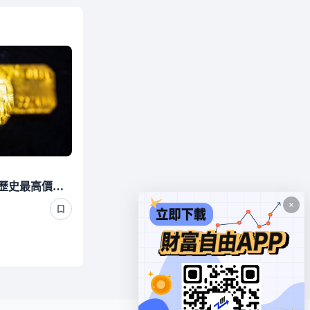
黃金衝高後遭下殺！離「歷史最高價」還差這麼遠