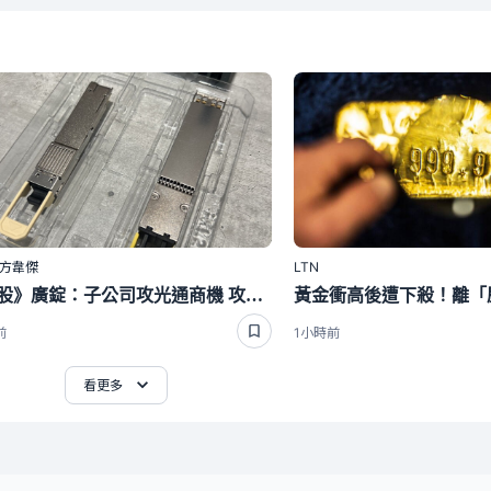
｜方韋傑
LTN
焦點股》廣錠：子公司攻光通商機 攻上漲停
前
1小時前
看更多