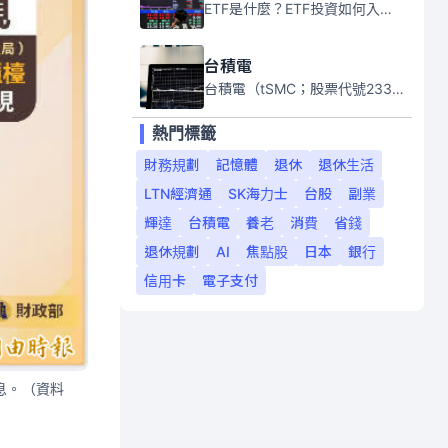
ETF是什麼？ETF投資如何入門？本系列專題文章將會告訴你新手必須知道的ETF基礎知識。
台積電
台積電（tSMC；股票代號2330）是全球領先的半導體代工公司，成立於1987年，總部位於台灣新竹。且已於美國、日本、德國及中國設廠，台積電是全球首家專業積體電路製造服務公司，也是全球最先進和最大規模的半導體代工廠。
熱門標籤
財務規劃
記憶體
退休
退休生活
LTN經濟通
SK海力士
台股
副業
輝達
台積電
養老
消費
省錢
退休規劃
AI
焦點股
日本
銀行
信用卡
電子支付
息。（資料