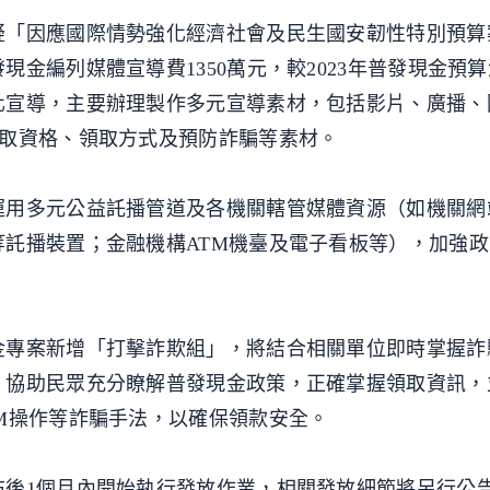
疑「因應國際情勢強化經濟社會及民生國安韌性特別預算
金編列媒體宣導費1350萬元，較2023年普發現金預算減
化宣導，主要辦理製作多元宣導素材，包括影片、廣播、
領取資格、領取方式及預防詐騙等素材。
運用多元公益託播管道及各機關轄管媒體資源（如機關網
託播裝置；金融機構ATM機臺及電子看板等），加強
金專案新增「打擊詐欺組」，將結合相關單位即時掌握詐
，協助民眾充分瞭解普發現金政策，正確掌握領取資訊，
M操作等詐騙手法，以確保領款安全。
布後1個月內開始執行發放作業，相關發放細節將另行公