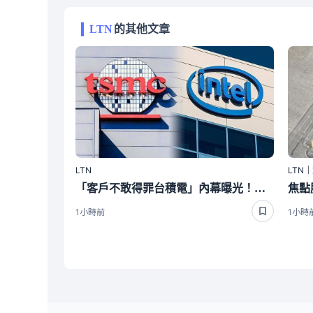
LTN
的其他文章
LTN
LTN
「客戶不敢得罪台積電」內幕曝光！外媒爆英特爾想搶單沒那麼簡單
1小時前
1小時