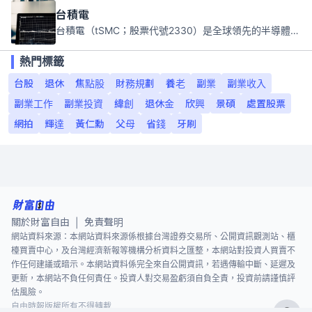
台積電
台積電（tSMC；股票代號2330）是全球領先的半導體代工公司，成立於1987年，總部位於台灣新竹。且已於美國、日本、德國及中國設廠，台積電是全球首家專業積體電路製造服務公司，也是全球最先進和最大規模的半導體代工廠。
熱門標籤
台股
退休
焦點股
財務規劃
養老
副業
副業收入
副業工作
副業投資
緯創
退休金
欣興
景碩
處置股票
網拍
輝達
黃仁勳
父母
省錢
牙刷
關於財富自由
免責聲明
|
網站資料來源：本網站資料來源係根據台灣證券交易所、公開資訊觀測站、櫃
檯買賣中心，及台灣經濟新報等機構分析資料之匯整，本網站對投資人買賣不
作任何建議或暗示。本網站資料係完全來自公開資訊，若遇傳輸中斷、延遲及
更新，本網站不負任何責任。投資人對交易盈虧須自負全責，投資前請謹慎評
估風險。
自由時報版權所有不得轉載