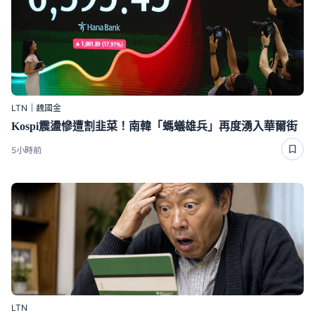
LTN｜魏國金
Kospi震盪慘遭割韭菜！南韓「螞蟻雄兵」再度湧入華爾街
5小時前
LTN