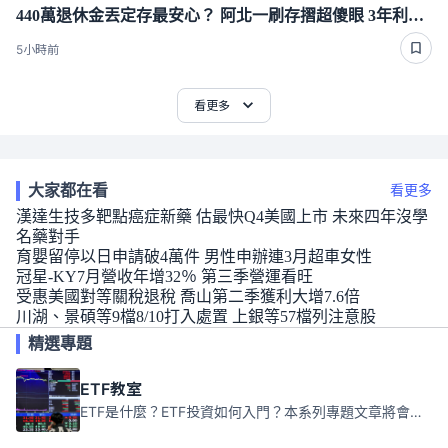
440萬退休金丟定存最安心？ 阿北一刷存摺超傻眼 3年利息僅1千多
5小時前
看更多
大家都在看
看更多
漢達生技多靶點癌症新藥 估最快Q4美國上市 未來四年沒學
名藥對手
育嬰留停以日申請破4萬件 男性申辦連3月超車女性
冠星-KY7月營收年增32％ 第三季營運看旺
受惠美國對等關稅退稅 喬山第二季獲利大增7.6倍
川湖、景碩等9檔8/10打入處置 上銀等57檔列注意股
精選專題
ETF教室
ETF是什麼？ETF投資如何入門？本系列專題文章將會告訴你新手必須知道的ETF基礎知識。