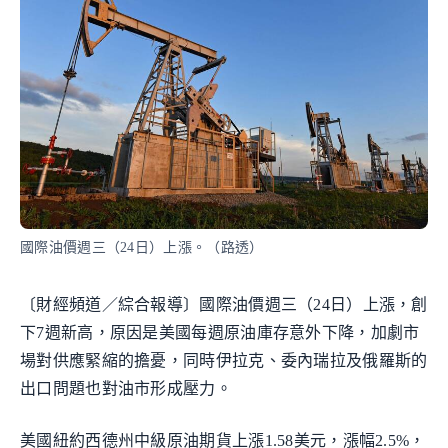
國際油價週三（24日）上漲。（路透）
〔財經頻道／綜合報導〕國際油價週三（24日）上漲，創
下7週新高，原因是美國每週原油庫存意外下降，加劇市
場對供應緊縮的擔憂，同時伊拉克、委內瑞拉及俄羅斯的
出口問題也對油市形成壓力。
美國紐約西德州中級原油期貨上漲1.58美元，漲幅2.5%，