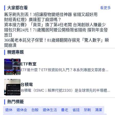
大家都在看
看更多
舊牙刷先別丟！3招讓廢物變絕佳神器 省錢又超好用
財經青紅燈》廣達惹了麻煩嗎？
資本接力賽》「貢茶」換了第4任老闆 台灣創辦人賺最少
錢包只剩24元！71歲獨居阿嬤公開極限省錢術 撐到年金發
放日
360萬老本託兒子保管！81歲婦翻開存摺見「驚人數字」瞬
間崩潰
精選專題
ETF教室
ETF是什麼？ETF投資如何入門？本系列專題文章將會告訴你新手必須知道的ETF基礎知識。
台積電
台積電（tSMC；股票代號2330）是全球領先的半導體代工公司，成立於1987年，總部位於台灣新竹。且已於美國、日本、德國及中國設廠，台積電是全球首家專業積體電路製造服務公司，也是全球最先進和最大規模的半導體代工廠。
熱門標籤
退休
退休金
台股
退休生活
養老
省錢
牙刷
清潔