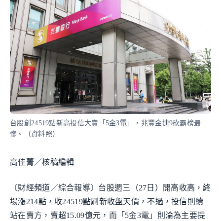
台股創24519點新高投信大賣「5金3電」，兆豐金連9砍霸榜最
慘。（資料照）
高佳菁／核稿編輯
〔財經頻道／綜合報導〕台股週三（27日）開高收高，終
場漲214點，收24519點刷新收盤天價，不過，投信則續
站在賣方，賣超15.09億元，而「5金3電」則淪為主要提