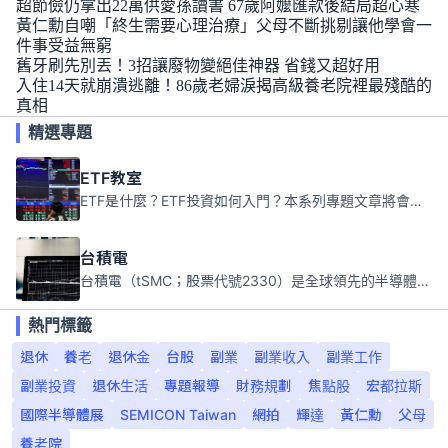
超節儉仍拿出22萬供愛孫讀書 67歲阿嬤匯款後結局超心寒
黃仁勳自嘲「終生需要心理治療」父母不斷挑剔讓他學會一
件事受益無窮
舊牙刷先別丟！3招讓廢物變絕佳神器 省錢又超好用
入住14天就崩潰逃離！86歲老婦淚揭高級養老院裡最殘酷的
真相
精選專題
ETF教室
ETF是什麼？ETF投資如何入門？本系列專題文章將會告訴你新手必須知道的ETF基礎知識。
台積電
台積電（tSMC；股票代號2330）是全球領先的半導體代工公司，成立於1987年，總部位於台灣新竹。且已於美國、日本、德國及中國設廠，台積電是全球首家專業積體電路製造服務公司，也是全球最先進和最大規模的半導體代工廠。
熱門標籤
退休
養老
退休金
台股
副業
副業收入
副業工作
副業投資
退休生活
專題報導
財務規劃
焦點股
宏都拉斯
國際半導體展
SEMICON Taiwan
網拍
輝達
黃仁勳
父母
養老院