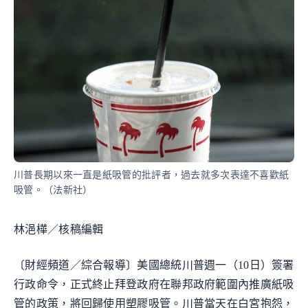
川普長期以來一直是紙吸管的批評者，過去就多次表達不喜歡紙
吸管。（法新社）
林浥樺／核稿編輯
〔財經頻道／綜合報導〕美國總統川普週一（10日）簽署
行政命令，正式終止拜登政府在聯邦政府範圍內推廣紙吸
管的政策，將回歸使用塑膠吸管。川普當天在白宮抱怨，