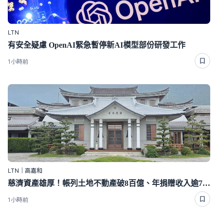
LTN
有安全疑慮 OpenAI緊急暫停新AI模型部份研發工作
1小時前
LTN｜高嘉和
慈濟資產雄厚！帳列土地不動產破8百億、年捐贈收入逾70億
1小時前