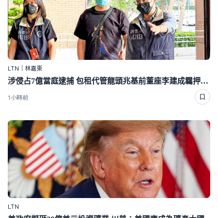
LTN｜林嘉東
涉侵占7億當庭逮捕 包租代管龍頭兆基前董座李建成羈押禁見
1小時前
LTN