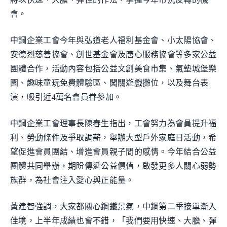
會。
中鋼企業工會今年與弘道老人福利基金會、小太陽協會、
安德烈慈善協會、創世基金會及唐心服務協會等多家公益
團體合作，活動內容包括公益文創美食市集、氣墊城堡樂
園、趣味童玩免費體驗區、闖關遊戲攤位，以及舞台表
演，吸引近4萬名會員眷參加。
中鋼企業工會理事長陳春生指出，工會努力為會員提升福
利、勞動條件及爭取調薪，舉辦大型戶外家庭日活動，希
望促進會員團結、增進會員親子間的感情。今年結合公益
團體共同舉辦，期盼傳遞公益價值，啟發更多人關心弱勢
族群，為社會注入愛心與正能量。
黃建智強調，大家都關心鋼鐵景氣，中鋼第二季接單漸入
佳境，上半年成績也會不錯，「我們要用快速、大膽、彈