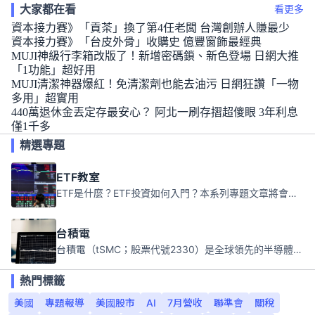
大家都在看
看更多
資本接力賽》「貢茶」換了第4任老闆 台灣創辦人賺最少
資本接力賽》「台皮外骨」收購史 億豐窗飾最經典
MUJI神級行李箱改版了！新增密碼鎖、新色登場 日網大推
「1功能」超好用
MUJI清潔神器爆紅！免清潔劑也能去油污 日網狂讚「一物
多用」超實用
440萬退休金丟定存最安心？ 阿北一刷存摺超傻眼 3年利息
僅1千多
精選專題
ETF教室
ETF是什麼？ETF投資如何入門？本系列專題文章將會告訴你新手必須知道的ETF基礎知識。
台積電
台積電（tSMC；股票代號2330）是全球領先的半導體代工公司，成立於1987年，總部位於台灣新竹。且已於美國、日本、德國及中國設廠，台積電是全球首家專業積體電路製造服務公司，也是全球最先進和最大規模的半導體代工廠。
熱門標籤
美國
專題報導
美國股市
AI
7月營收
聯準會
關稅