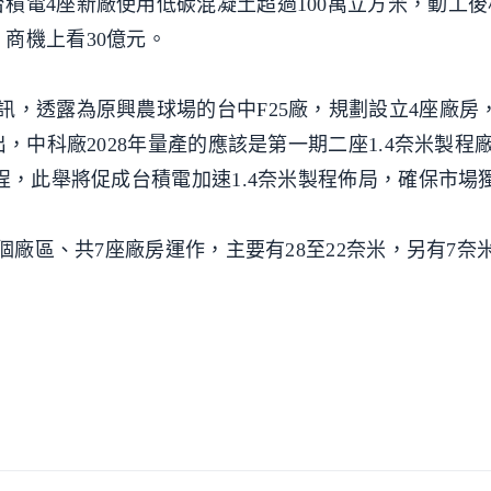
積電4座新廠使用低碳混凝土超過100萬立方米，動工後
商機上看30億元。
訊，透露為原興農球場的台中F25廠，規劃設立4座廠房
出，中科廠2028年量產的應該是第一期二座1.4奈米製程
程，此舉將促成台積電加速1.4奈米製程佈局，確保市場
兩個廠區、共7座廠房運作，主要有28至22奈米，另有7奈