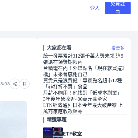
免費註
登入
冊
大家都在看
看更多
統一發票累計312張千萬大獎未領 這5
張還在領獎期限內
台積電在內！外媒點名「現在就買這3
檔」未來會感謝自己
買貴只是浪費錢！專家點名超市12種
08:03
「非打折不買」食品
月薪不夠用！他找到「低成本副業」
3年後年營收近400萬元養全家
LTN經濟通》日本今年最大破產案 上
萬商家應收款歸零
精選專題
ETF教室