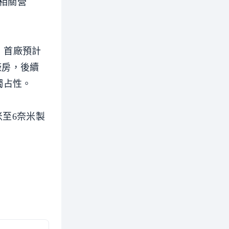
相關營
，首廠預計
廠房，後續
獨占性。
米至6奈米製