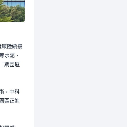
造廠陸續接
泥等水泥、
二期園區
術，中科
園區正進