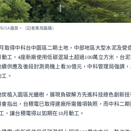
科15A廠房。（記者黃旭磊攝）
6月取得中科台中園區二期土地，中部地區大型水泥及營
月動工，4座新廠使用低碳混凝土超過100萬立方米，台
續供應及後段封測商機上看30億元，中科管理局強調，
動工。
物炭植入園區光蠟樹，展現負碳解方先進科技綠色創新技
與會指出，台積電已取得建廠所需雜項執照，而中科二期
工，讓台積電得以如期在10月動工。