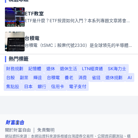
ETF教室
ETF是什麼？ETF投資如何入門？本系列專題文章將會告訴你新手必須知道的ETF基礎知識。
台積電
台積電（tSMC；股票代號2330）是全球領先的半導體代工公司，成立於1987年，總部位於台灣新竹。且已於美國、日本、德國及中國設廠，台積電是全球首家專業積體電路製造服務公司，也是全球最先進和最大規模的半導體代工廠。
熱門標籤
財務規劃
記憶體
退休
退休生活
LTN經濟通
SK海力士
台股
副業
輝達
台積電
養老
消費
省錢
退休規劃
AI
焦點股
日本
銀行
信用卡
電子支付
關於財富自由
免責聲明
|
網站資料來源：本網站資料來源係根據台灣證券交易所、公開資訊觀測站、櫃