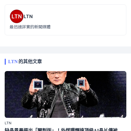
LTN
最迅速詳實的新聞媒體
LTN
的其他文章
LTN
缺晶風暴逼出「閹割版」！外媒曝輝達頂級AI晶片傳被迫降規