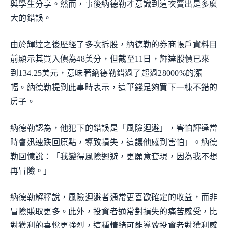
與學生分享。然而，事後納德勒才意識到這次賣出是多麼
大的錯誤。
由於輝達之後歷經了多次拆股，納德勒的券商帳戶資料目
前顯示其買入價為48美分，但截至11日，輝達股價已來
到134.25美元，意味著納德勒錯過了超過28000%的漲
幅。納德勒提到此事時表示，這筆錢足夠買下一棟不錯的
房子。
納德勒認為，他犯下的錯誤是「風險迴避」，害怕輝達當
時會迅速跌回原點，導致損失，這讓他感到害怕」。納德
勒回憶說：「我變得風險迴避，更願意套現，因為我不想
再冒險。」
納德勒解釋說，風險迴避者通常更喜歡確定的收益，而非
冒險賺取更多。此外，投資者通常對損失的痛苦感受，比
對獲利的喜悅更強烈，這種情緒可能導致投資者對獲利感