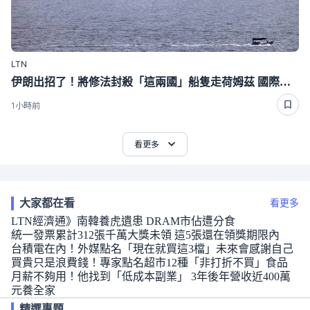
LTN
伊朗出招了！將修法封殺「這兩國」船隻走荷姆茲 國際油價狂飆近4％
1小時前
看更多
大家都在看
看更多
LTN經濟通》南韓養虎遺患 DRAM市佔遭分食
統一發票累計312張千萬大獎未領 這5張還在領獎期限內
台積電在內！外媒點名「現在就買這3檔」未來會感謝自己
買貴只是浪費錢！專家點名超市12種「非打折不買」食品
月薪不夠用！他找到「低成本副業」 3年後年營收近400萬
元養全家
精選專題