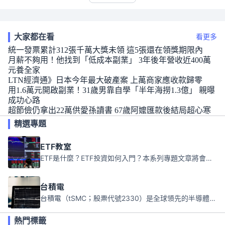
大家都在看
看更多
統一發票累計312張千萬大獎未領 這5張還在領獎期限內
月薪不夠用！他找到「低成本副業」 3年後年營收近400萬
元養全家
LTN經濟通》日本今年最大破產案 上萬商家應收款歸零
用1.6萬元開啟副業！31歲男靠自學「半年海撈1.3億」 親曝
成功心路
超節儉仍拿出22萬供愛孫讀書 67歲阿嬤匯款後結局超心寒
精選專題
ETF教室
ETF是什麼？ETF投資如何入門？本系列專題文章將會告訴你新手必須知道的ETF基礎知識。
台積電
台積電（tSMC；股票代號2330）是全球領先的半導體代工公司，成立於1987年，總部位於台灣新竹。且已於美國、日本、德國及中國設廠，台積電是全球首家專業積體電路製造服務公司，也是全球最先進和最大規模的半導體代工廠。
熱門標籤