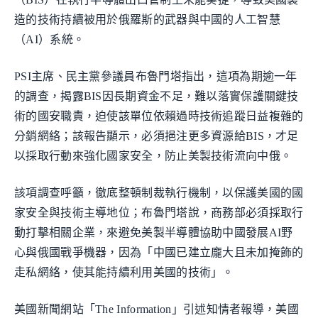
造的技術持續被用於俄羅斯的武器與中國的人工智慧
（AI）系統。
PSI主席、民主黨參議員布魯門塔指出，這項為期逾一年
的調查，揭露BIS因長期資金不足，難以落實保護關鍵技
術的國安職責，迫使該單位依賴過時技術追蹤日益複雜的
分銷網絡；該報告顯示，必須挹注更多資源給BIS，才足
以採取行動來強化國家安全，防止美製技術流向中俄。
該項調查呼籲，徹底整頓制裁執行機制，以保護美國的國
家安全與技術主導地位；布魯門塔說，商務部必須採取行
動打擊相關企業，來避免美製半導體協助中國發展AI野
心與俄國戰爭機器，因為「中國已建立龐大且未加掩飾的
走私網絡，使其能持續利用美國的技術」。
美國新聞網站「The Information」引述知情者報導，美國