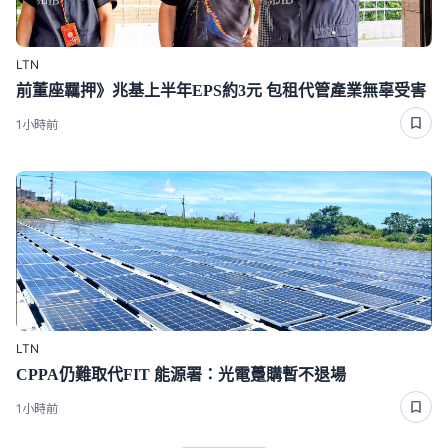
LTN
前董座羈押》兆基上半年EPS約3元 包租代管產業無辜受害
1小時前
LTN
CPPA仍難取代FIT 能源署：光電躉購暫不退場
1小時前