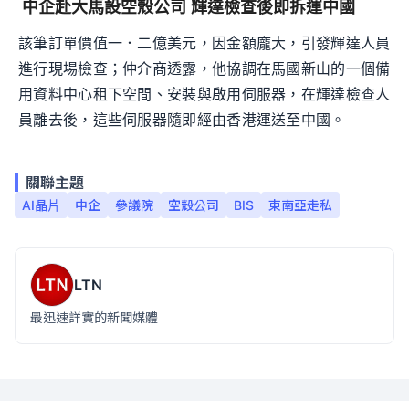
中企赴大馬設空殼公司 輝達檢查後即拆運中國
該筆訂單價值一．二億美元，因金額龐大，引發輝達人員
進行現場檢查；仲介商透露，他協調在馬國新山的一個備
用資料中心租下空間、安裝與啟用伺服器，在輝達檢查人
員離去後，這些伺服器隨即經由香港運送至中國。
關聯主題
AI晶片
中企
參議院
空殼公司
BIS
東南亞走私
LTN
最迅速詳實的新聞媒體