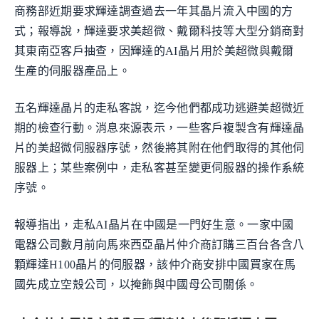
商務部近期要求輝達調查過去一年其晶片流入中國的方
式；報導說，輝達要求美超微、戴爾科技等大型分銷商對
其東南亞客戶抽查，因輝達的AI晶片用於美超微與戴爾
生產的伺服器產品上。
五名輝達晶片的走私客說，迄今他們都成功逃避美超微近
期的檢查行動。消息來源表示，一些客戶複製含有輝達晶
片的美超微伺服器序號，然後將其附在他們取得的其他伺
服器上；某些案例中，走私客甚至變更伺服器的操作系統
序號。
報導指出，走私AI晶片在中國是一門好生意。一家中國
電器公司數月前向馬來西亞晶片仲介商訂購三百台各含八
顆輝達H100晶片的伺服器，該仲介商安排中國買家在馬
國先成立空殼公司，以掩飾與中國母公司關係。