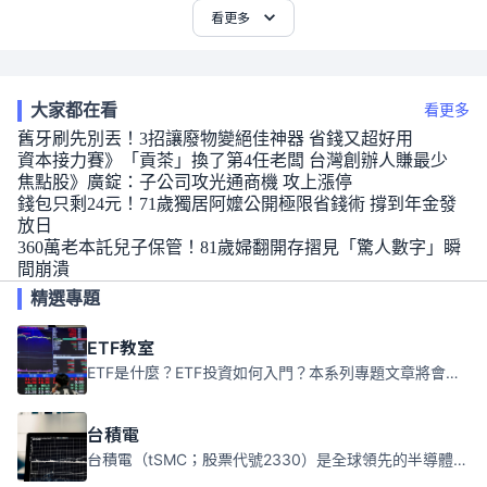
看更多
大家都在看
看更多
舊牙刷先別丟！3招讓廢物變絕佳神器 省錢又超好用
資本接力賽》「貢茶」換了第4任老闆 台灣創辦人賺最少
焦點股》廣錠：子公司攻光通商機 攻上漲停
錢包只剩24元！71歲獨居阿嬤公開極限省錢術 撐到年金發
放日
360萬老本託兒子保管！81歲婦翻開存摺見「驚人數字」瞬
間崩潰
精選專題
ETF教室
ETF是什麼？ETF投資如何入門？本系列專題文章將會告訴你新手必須知道的ETF基礎知識。
台積電
台積電（tSMC；股票代號2330）是全球領先的半導體代工公司，成立於1987年，總部位於台灣新竹。且已於美國、日本、德國及中國設廠，台積電是全球首家專業積體電路製造服務公司，也是全球最先進和最大規模的半導體代工廠。