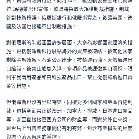
資、貿易和融資行為，同月24日，歐盟執委會主席烏爾蘇
拉·馮德萊恩也宣佈，歐盟將採取大規模制裁措施，制裁
針對技術轉讓、俄羅斯銀行和俄羅斯資產，後續英國、德
國及法國也接連祭出制裁措施。
對俄羅斯的制裁涵蓋許多層面，大多為影響國家經濟的措
施，包括俄羅斯銀行駐點海外的資產被凍結、被其他國家
剃除金融體系、石油公司出走、被禁運石油、天然氣進出
口縮減、被禁止船隻入港、多項商品被課徵進口關稅、限
制軍民兩用產品和高科技產品出口、禁止從俄羅斯進口黃
金等措施。
但俄羅斯也沒有坐以待斃，同樣對多個國家和地區實施制
裁，包括全面禁止從澳洲、加拿大、挪威、日本進口食品
等，甚至直接接管西方公司的財產等，而對於外企來說，
是否馬上出售業務離開仍有利有弊，包含商業損失的程度
與擔心落入俄國的掌控。