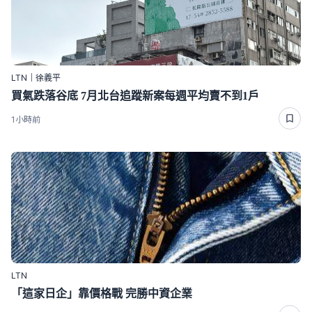
LTN｜徐義平
買氣跌落谷底 7月北台追蹤新案每週平均賣不到1戶
1小時前
LTN
「這家日企」靠價格戰 完勝中資企業