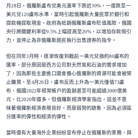
月28日，俄羅斯盧布兌美元滙率下跌近30%，一度跌至一
美元兌120盧布水準，當時引起俄羅斯大量民眾於銀行和
提款機提取現金，政府為抵銷俄羅斯盧布貶值風險，俄國
央行將關鍵利率從9.5%上幅提高至20%，以增加存款吸引
力，並停止為非俄羅斯居民執行出售證券的指令。
但在同年3月時，逐漸恢復到戰前一美元兌換約80盧布的
匯率，部分原因是西方公司對天然氣和石油的需求增加
了，因為那些主要進口國會擔心俄羅斯的資源可能會被禁
止購買，至4月26日，盧布反而上升為一美元僅值73盧
布，俄國2022年經常帳戶的盈餘甚至可能超過2000億美
元，比2020年還多，但俄羅斯經濟學家指出，這並不意
味著俄羅斯經濟表現良好，而是弱勢的跡象，因為必須區
分匯率的彈性和經濟的彈性。
當時還有大量海外企業紛紛宣布停止在俄羅斯的業務，與