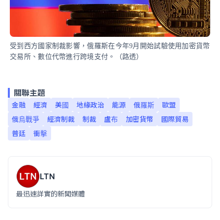
受到西方國家制裁影響，俄羅斯在今年9月開始試驗使用加密貨幣
交易所、數位代幣進行跨境支付。（路透）
關聯主題
金融
經濟
美國
地緣政治
能源
俄羅斯
歐盟
俄烏戰爭
經濟制裁
制裁
盧布
加密貨幣
國際貿易
普廷
衝擊
LTN
最迅速詳實的新聞媒體