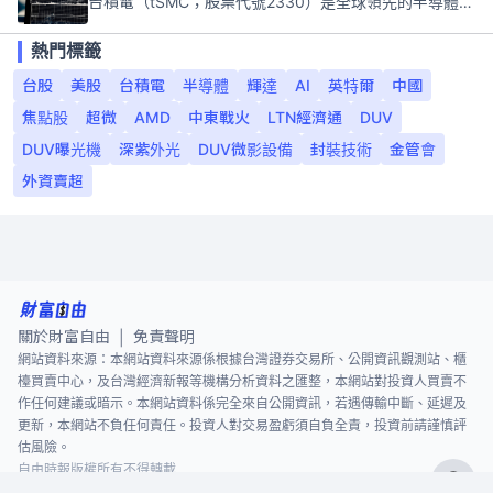
台積電（tSMC；股票代號2330）是全球領先的半導體代工公司，成立於1987年，總部位於台灣新竹。且已於美國、日本、德國及中國設廠，台積電是全球首家專業積體電路製造服務公司，也是全球最先進和最大規模的半導體代工廠。
熱門標籤
台股
美股
台積電
半導體
輝達
AI
英特爾
中國
焦點股
超微
AMD
中東戰火
LTN經濟通
DUV
DUV曝光機
深紫外光
DUV微影設備
封裝技術
金管會
外資賣超
關於財富自由
免責聲明
|
網站資料來源：本網站資料來源係根據台灣證券交易所、公開資訊觀測站、櫃
檯買賣中心，及台灣經濟新報等機構分析資料之匯整，本網站對投資人買賣不
作任何建議或暗示。本網站資料係完全來自公開資訊，若遇傳輸中斷、延遲及
更新，本網站不負任何責任。投資人對交易盈虧須自負全責，投資前請謹慎評
估風險。
自由時報版權所有不得轉載
©
2026
The Liberty Times. All Rights Reserved.