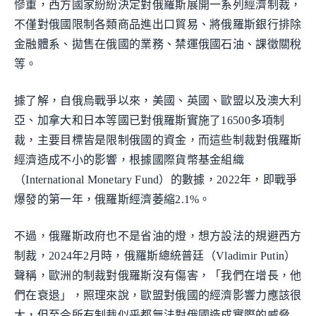
慘重，西方國家紛紛決定對俄羅斯展開一系列經濟制裁，
不僅對俄國限制各類商品進出口貿易、將俄羅斯銀行排除
金融體系、拋售在俄國的業務、禁運俄國石油、課徵關稅
等。
據了解，自俄烏戰爭以來，美國、英國、歐盟以及澳大利
亞、加拿大和日本等國已對俄羅斯實施了16500多項制
裁，主要目標皆是限制俄國的資金，而這些制裁對俄羅斯
經濟造成不小的影響，根據國際貨幣基金組織
（International Monetary Fund）的數據，2022年，即戰爭
爆發的第一年，俄羅斯經濟萎縮2.1%。
不過，俄羅斯政府也不是省油的燈，想方設法的規避西方
制裁，2024年2月時，俄羅斯總統普廷（Vladimir Putin）
聲稱，歐洲的制裁對俄羅斯沒有傷害，「我們在增長，他
們在衰退」，照理來說，歐盟對俄國的經濟影響力應該很
大，但至今所有制裁似乎都無法對俄國造成實際的威脅