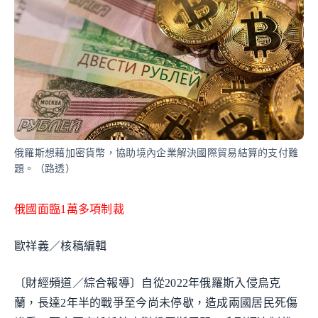
俄羅斯想藉加密貨幣，協助境內企業解決國際貿易結算的支付難
題。（路透）
俄國面臨1萬多項制裁
歐祥義／核稿編輯
〔財經頻道／綜合報導〕自從2022年俄羅斯入侵烏克
蘭，長達2年半的戰爭至今尚未停歇，造成兩國居民死傷