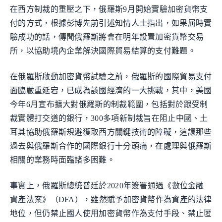
在西方制裁的重壓之下，俄羅斯9月開始實驗加密貨幣支
付的方式，根據彭博先前引述知情人士指出，如果屆時實
驗成功的話，傳聞俄羅斯將會在明年設置加密貨幣交易
所，以協助境內企業解決國際貿易結算的支付難題。
在俄羅斯啟動加密貨幣試驗之前，俄羅斯的國際貿易支付
面臨嚴重延宕，已成為該國經濟的一大挑戰，其中，美國
今年6月宣布擴大對俄羅斯的制裁範圍，包括對於跟受制
裁實體打交道的銀行，300多項新制裁旨在阻止中國、土
耳其協助俄羅斯規避獲取西方關鍵技術的障礙，這讓那些
過去與俄羅斯合作的國際銀行十分頭痛，在處理與俄羅斯
相關的業務時面臨諸多困難。
事實上，俄羅斯總統普廷於2020年簽署通過《數位金融
資產法案》（DFA），雖然賦予加密貨幣作為資產的法律
地位，但仍禁止國人使用加密貨幣作為支付手段、禁止匿