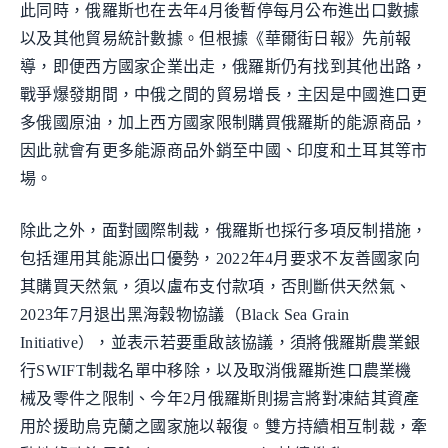
此同時，俄羅斯也在去年4月後暫停每月公布進出口數據
以及其他貿易統計數據。但根據《華爾街日報》先前報
導，即便西方國家企業出走，俄羅斯仍有找到其他出路，
戰爭爆發期間，中俄之間的貿易增長，主因是中國進口更
多俄國原油，加上西方國家限制購買俄羅斯的能源商品，
因此就會有更多能源商品外銷至中國、印度和土耳其等市
場。
除此之外，面對國際制裁，俄羅斯也採行多項反制措施，
包括運用其能源出口優勢，2022年4月要求不友善國家向
其購買天然氣，須以盧布支付款項，否則斷供天然氣、
2023年7月退出黑海穀物協議（Black Sea Grain
Initiative），並表示若要重啟該協議，須將俄羅斯農業銀
行SWIFT制裁名單中移除，以及取消俄羅斯進口農業機
械及零件之限制、今年2月俄羅斯則揚言將對凍結其資產
用於援助烏克蘭之國家施以報復。雙方持續相互制裁，牽