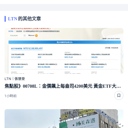
LTN
的其他文章
LTN｜張慧雯
焦點股》00708L：金價飆上每盎司4200美元 黃金ETF大漲逾7％
1小時前