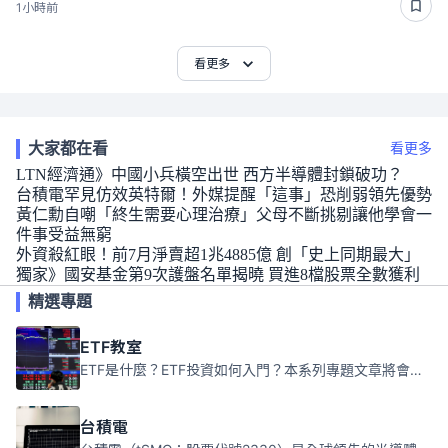
1小時前
看更多
大家都在看
看更多
LTN經濟通》中國小兵橫空出世 西方半導體封鎖破功？
台積電罕見仿效英特爾！外媒提醒「這事」恐削弱領先優勢
黃仁勳自嘲「終生需要心理治療」父母不斷挑剔讓他學會一
件事受益無窮
外資殺紅眼！前7月淨賣超1兆4885億 創「史上同期最大」
獨家》國安基金第9次護盤名單揭曉 買進8檔股票全數獲利
精選專題
ETF教室
ETF是什麼？ETF投資如何入門？本系列專題文章將會告訴你新手必須知道的ETF基礎知識。
台積電