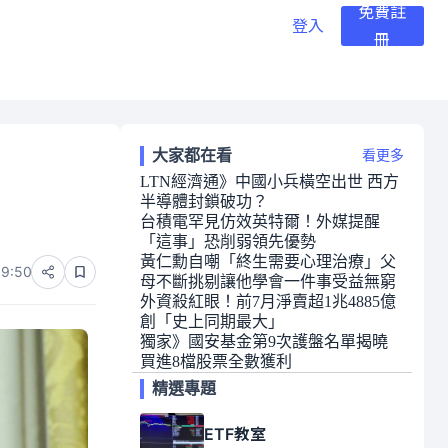
免費註
登入
冊
大家都在看
看更多
LTN經濟通》中國小兵橫空出世 西方
半導體封鎖破功？
台積電罕見仿效英特爾！外媒提醒
「這事」恐削弱領先優勢
黃仁勳自嘲「終生需要心理治療」父
09:50
母不斷挑剔讓他學會一件事受益無窮
外資殺紅眼！前7月淨賣超1兆4885億
創「史上同期最大」
獨家》國安基金第9次護盤名單揭曉
買進8檔股票全數獲利
精選專題
ETF教室