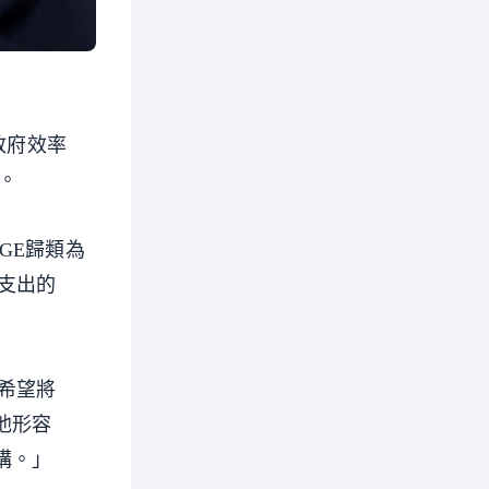
政府效率
。
OGE歸類為
支出的
希望將
他形容
構。」