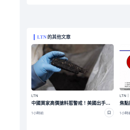
LTN
的其他文章
LTN
LTN
中國買家高價搶料惹警戒！美國出手鎖「這2個」關鍵金屬 禁出口1年
1小時前
1小時