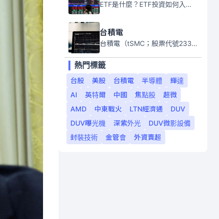
ETF是什麼？ETF投資如何入門？本系列專題文章將會告訴你新手必須知道的ETF基礎知識。
台積電
台積電（tSMC；股票代號2330）是全球領先的半導體代工公司，成立於1987年，總部位於台灣新竹。且已於美國、日本、德國及中國設廠，台積電是全球首家專業積體電路製造服務公司，也是全球最先進和最大規模的半導體代工廠。
熱門標籤
台股
美股
台積電
半導體
輝達
AI
英特爾
中國
焦點股
超微
AMD
中東戰火
LTN經濟通
DUV
DUV曝光機
深紫外光
DUV微影設備
封裝技術
金管會
外資賣超