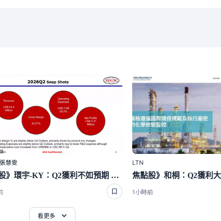
｜張慧雯
LTN
焦點股》環宇-KY：Q2獲利不如預期 開盤直奔跌停
前
1小時前
看更多