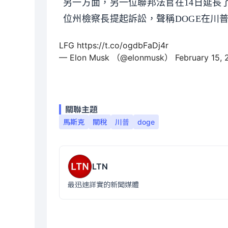
另一方面，另一位聯邦法官在14日延長
位州檢察長提起訴訟，聲稱DOGE在川
LFG
https://t.co/ogdbFaDj4r
— Elon Musk （@elonmusk）
February 15,
關聯主題
馬斯克
關稅
川普
doge
LTN
最迅速詳實的新聞媒體