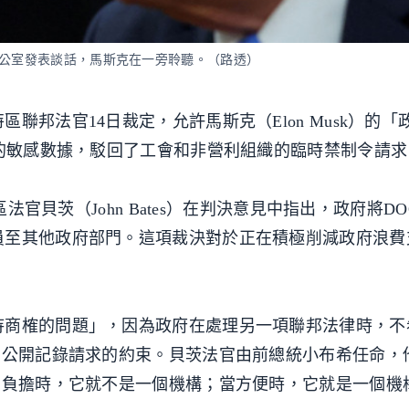
辦公室發表談話，馬斯克在一旁聆聽。（路透）
聯邦法官14日裁定，允許馬斯克（Elon Musk）的「
構的敏感數據，駁回了工會和非營利組織的臨時禁制令請求
區法官貝茨（John Bates）在判決意見中指出，政府將D
員至其他政府部門。這項裁決對於正在積極削減政府浪費
待商榷的問題」，因為政府在處理另一項聯邦法律時，不
到公開記錄請求的約束。貝茨法官由前總統小布希任命，
有負擔時，它就不是一個機構；當方便時，它就是一個機