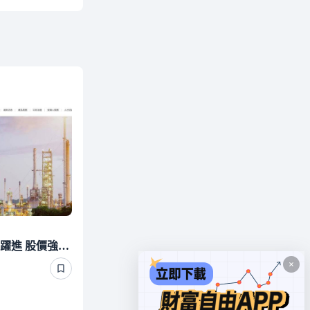
焦點股》和桐：Q2獲利大躍進 股價強攻漲停