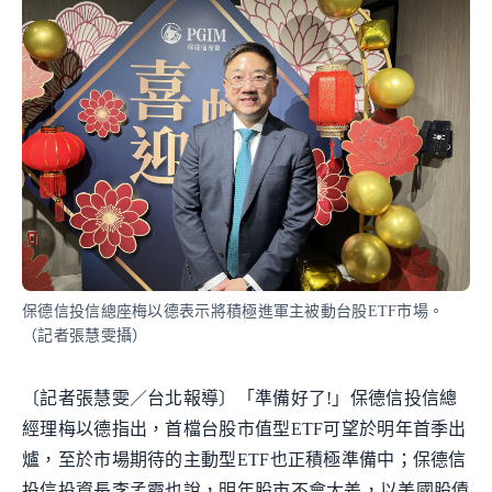
保德信投信總座梅以德表示將積極進軍主被動台股ETF市場。
（記者張慧雯攝）
〔記者張慧雯／台北報導〕「準備好了!」保德信投信總
經理梅以德指出，首檔台股市值型ETF可望於明年首季出
爐，至於市場期待的主動型ETF也正積極準備中；保德信
投信投資長李孟霞也說，明年股市不會太差，以美國股債