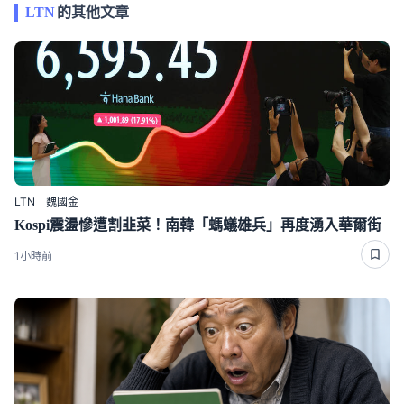
LTN
的其他文章
LTN｜魏國金
Kospi震盪慘遭割韭菜！南韓「螞蟻雄兵」再度湧入華爾街
1小時前