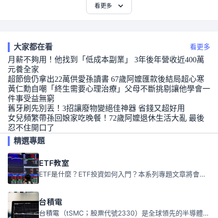
看更多
大家都在看
看更多
月薪不夠用！他找到「低成本副業」 3年後年營收近400萬
元養全家
超節儉仍拿出22萬供愛孫讀書 67歲阿嬤匯款後結局超心寒
黃仁勳自嘲「終生需要心理治療」父母不斷挑剔讓他學會一
件事受益無窮
舊牙刷先別丟！3招讓廢物變絕佳神器 省錢又超好用
女兒頻繁帶孫回娘家吃晚餐！72歲阿嬤退休生活大亂 最後
忍不住開口了
精選專題
ETF教室
ETF是什麼？ETF投資如何入門？本系列專題文章將會告訴你新手必須知道的ETF基礎知識。
台積電
台積電（tSMC；股票代號2330）是全球領先的半導體代工公司，成立於1987年，總部位於台灣新竹。且已於美國、日本、德國及中國設廠，台積電是全球首家專業積體電路製造服務公司，也是全球最先進和最大規模的半導體代工廠。