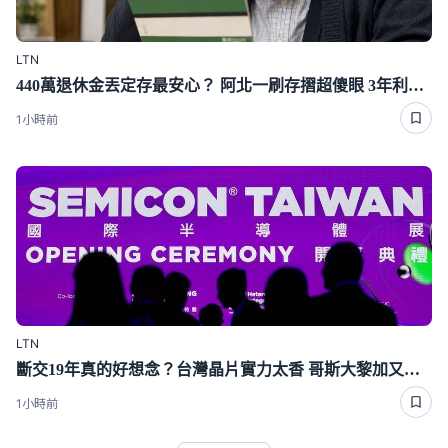
LTN
440萬退休金丟定存最安心？ 阿北一刷存摺超傻眼 3年利息僅1千多
1小時前
LTN
斷交19年真的好想念？台灣晶片實力太香 哥斯大黎加又要來台了
1小時前