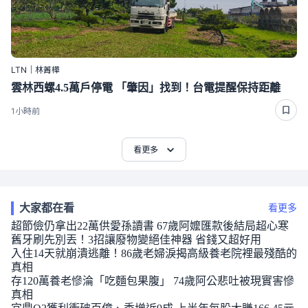
LTN｜林菁樺
雲林西螺4.5萬戶停電 「肇因」找到！台電提醒保持距離
1小時前
看更多
大家都在看
看更多
超節儉仍拿出22萬供愛孫讀書 67歲阿嬤匯款後結局超心寒
舊牙刷先別丟！3招讓廢物變絕佳神器 省錢又超好用
入住14天就崩潰逃離！86歲老婦淚揭高級養老院裡最殘酷的
真相
存120萬養老慘淪「吃麵包果腹」 74歲阿公悲吐被現實害慘
真相