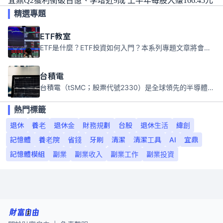
宜鼎Q2獲利衝破百億、季增近9成 上半年每股大賺166.45元
精選專題
ETF教室
ETF是什麼？ETF投資如何入門？本系列專題文章將會告訴你新手必須知道的ETF基礎知識。
台積電
台積電（tSMC；股票代號2330）是全球領先的半導體代工公司，成立於1987年，總部位於台灣新竹。且已於美國、日本、德國及中國設廠，台積電是全球首家專業積體電路製造服務公司，也是全球最先進和最大規模的半導體代工廠。
熱門標籤
退休
養老
退休金
財務規劃
台股
退休生活
緯創
記憶體
養老院
省錢
牙刷
清潔
清潔工具
AI
宜鼎
記憶體模組
副業
副業收入
副業工作
副業投資