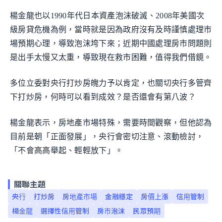
楊金龍也以1990年代日本資產泡沫破滅、2008年美國次
級房貸危機為例，當時就是因為政府沒有及時謹慎處理市
場預期心理，導致泡沫垮下來；近期中國處理房市問題則
是出手太慢又太重，導致現在救市困難，值得我們借鏡。
多位立委對央行打炒房魄力予以肯定，也關切央行多管齊
下打炒房，何時可以看到成效？是否還會有第八波？
楊金龍表示，房地產市場特殊，需要時間觀察，但他認為
目前是朝「正面發展」，央行會密切注意、滾動檢討，
「不會高高舉起、輕輕放下」。
關聯主題
央行
打炒房
房地產市場
金融穩定
房價上漲
信用管制
楊金龍
選擇性信用管制
房市泡沫
民眾預期