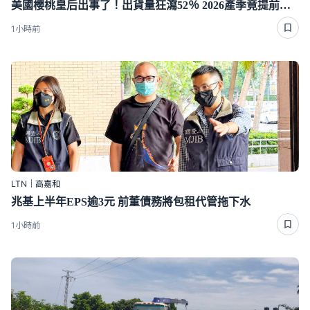
美國櫻桃皇后出事了！出貨量狂瀉52％ 2026產季竟提前結束
1小時前
LTN｜高嘉和
兆基上半年EPS逾3元 前董債務將包租代管拖下水
1小時前