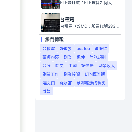
ETF是什麼？ETF投資如何入門？本系列專題文章將會告訴你新手必須知道的ETF基礎知識。
台積電
台積電（tSMC；股票代號2330）是全球領先的半導體代工公司，成立於1987年，總部位於台灣新竹。且已於美國、日本、德國及中國設廠，台積電是全球首家專業積體電路製造服務公司，也是全球最先進和最大規模的半導體代工廠。
熱門標籤
台積電
好市多
costco
黃崇仁
蒙娜麗莎
副業
退休
財務規劃
台股
斷交
中國
記憶體
副業收入
副業工作
副業投資
LTN經濟通
達文西
羅浮宮
蒙娜麗莎的微笑
財報