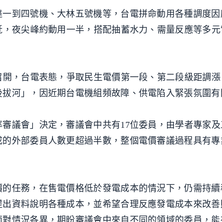
達一到四號機、大林五號機等，台電拼命動用各種調度因
瓩，夜尖峰約動用一半，搭配抽蓄水力、需量反應等多元
召開，台電表態，爭取民生電價第一段、第二段級距調漲
後拔河」，因近期台電機組頻故障、供電陷入緊張氛圍有
審議會」決定，審議會中共有17位委員，由學者專家及
成的外部委員人數更超過半數，整個電價審議過程具有專
價的任務，在售電價格低於發電成本的情況下，仍需持續
提出資料說明各種成本，並希望合理反應發電成本來改善
面對情況各異，期盼審議會中來自不同的領域的委員，能