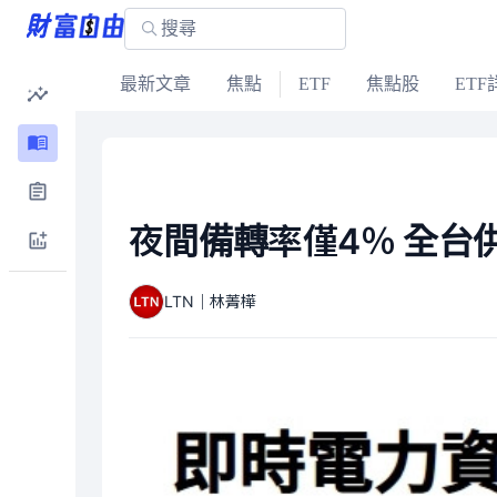
最新文章
焦點
ETF
焦點股
ETF
夜間備轉率僅4％ 全台
LTN｜林菁樺