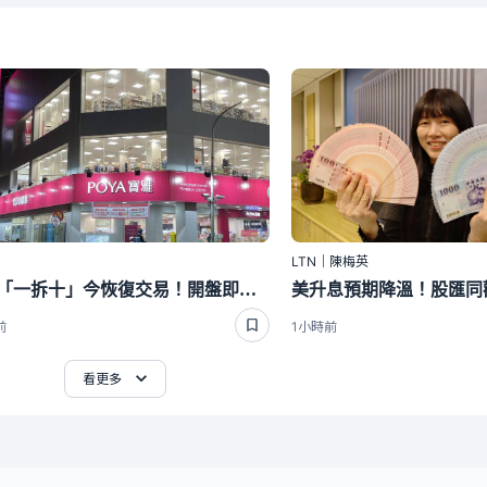
LTN｜陳梅英
寶雅「一拆十」今恢復交易！開盤即漲停 網笑：是有打入AI供應鏈嗎？
前
1小時前
看更多