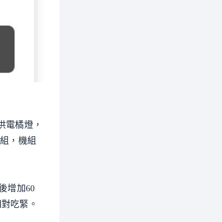
供電橘燈，
機組，機組
後增加60
相對吃緊。