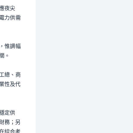
應夜尖
電力供需
，惟調幅
關。
工總、商
業性及代
穩定供
財務；另
在綜合考