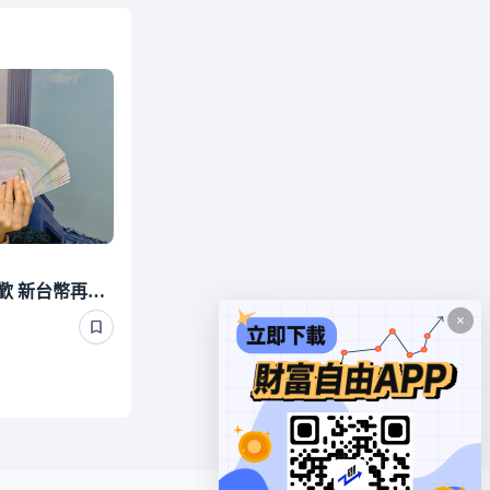
美升息預期降溫！股匯同歡 新台幣再戰32.2元