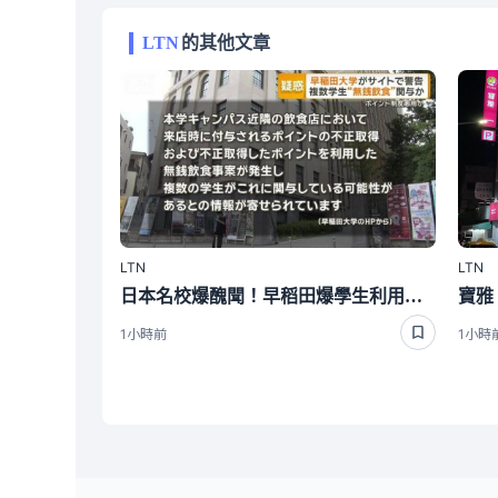
LTN
的其他文章
LTN
LTN
日本名校爆醜聞！早稻田爆學生利用「這招」吃霸王餐 校方罕見說重話
1小時前
1小時