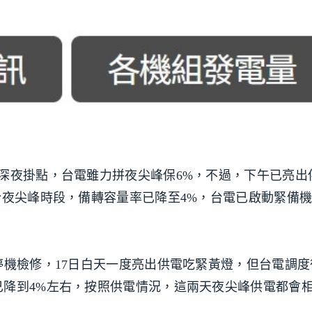
深夜掛點，台電雖力拼夜尖峰保6%，不過，下午已亮出
於夜尖峰時段，備轉容量率已降至4%，台電已啟動緊備
停機檢修，17日白天一度亮出供電吃緊黃燈，但台電調度
已降到4%左右，按照供電情況，這兩天夜尖峰供電都會