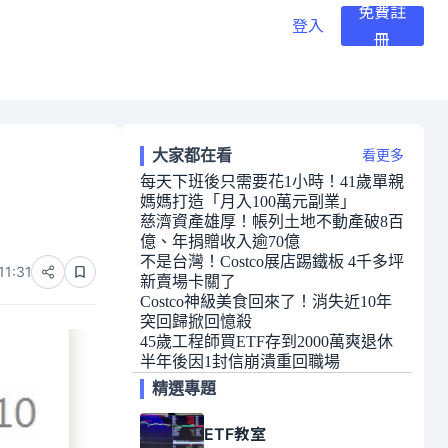
免費註
登入
冊
大家都在看
看更多
每天下班後只需要花1小時！41歲單親
媽媽打造「月入100萬元副業」
慈濟資產雄厚！帳列土地不動產破8百
億、年捐贈收入逾70億
不是台灣！Costco展店踢鐵板 4千多坪
11:31
新賣場卡關了
Costco神級美食回來了！消失近10年
突回歸掀回憶殺
45歲工程師買ETF存到2000萬爽退休
半年後因1封信崩潰重回職場
精選專題
ETF教室