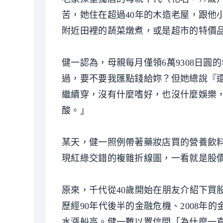
苦，她住在超過40年的木造老屋，跟他
附近田裡的蔬菜燉煮，或是超市的特價
健一認為，母親每月僅領6萬9308日
過，要不要我匯點錢給妳？但她總說『
繼續穿，沒有什麼嗜好，也沒什麼娛樂
酸。」
某天，健一照例帶著藥妝店買的營養飲
現紅綠交錯的複雜折線圖，一看就是股價
原來，千代從40歲開始在朋友介紹下買
歷經90年代後半的金融危機、2008
水漲船高。健一難以置信問「為什麼一