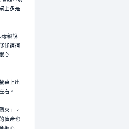
桌上多是
跟母親說
修修補補
很心
螢幕上出
左右。
穩來」。
她的資產也
會擔心