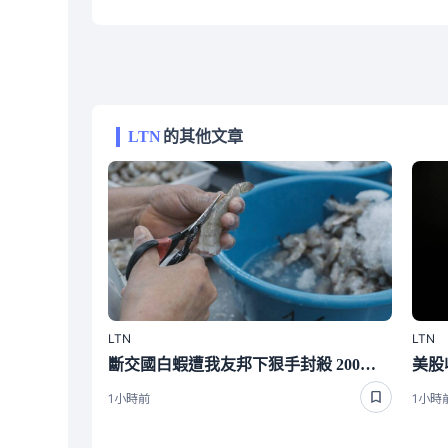
LTN
的其他文章
LTN
LTN
斷交國白蝦遭我友邦下狠手封殺 200萬磅出口量全歸零嚇崩了
1小時前
1小時