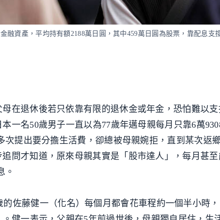
有金融資產，平均持有額2188萬日圓，其中459萬日圓為股票，靠配息支
父母在退休後若只依靠有限的退休金或年金，恐怕難以支
一名50歲男子一直以為77歲年邁母親每月只靠6萬930
然多次提出要分擔生活費，卻總被母親婉拒，直到某次返
步追問才知道，原來母親其實是「股市達人」，每月甚至
息。
導，50歲的佐藤健一（化名）每個月都會花車程約一個半小時
）。健一表示，父親在5年前過世後，母親獨自居住，生