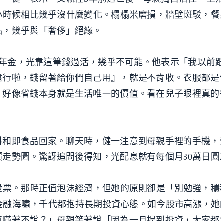
小時候相比幾乎沒什麼變化。榻榻米磨損，牆壁斑駁，餐
品，幾乎與「奢侈」絕緣。
圓的年金，光靠這筆錢過活，幾乎不可能。他表示「我以前
還行啦，錢留著給你們自己用』，就是不肯收。衣服都是
，好像省錢本身就是生活唯一的價值。看在兒子眼裡真的
料和即食品回家。聊天時，健一注意到母親手裡的手機，
走勢圖。驚訝追問後得知，光配息就有每個月30萬日圓
股票。那時正值泡沫經濟，但她的原則卻是「別勉強，穩
年的金融海嘯，千代都抱持長期投資心態。如今股市高漲，
直瞞著不說？」母親笑著說「因為一旦提到投資，大家都