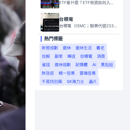
ETF是什麼？ETF投資如何入門？本系列專題文章將會告訴你新手必須知道的ETF基礎知識。
台積電
台積電（tSMC；股票代號2330）是全球領先的半導體代工公司，成立於1987年，總部位於台灣新竹。且已於美國、日本、德國及中國設廠，台積電是全球首家專業積體電路製造服務公司，也是全球最先進和最大規模的半導體代工廠。
熱門標籤
財務規劃
退休
退休生活
養老
台股
副業
輝達
台積電
消費
省錢
退休規劃
記憶體
AI
焦點股
財政部
統一發票
雲端發票
千萬特別獎
SK海力士
晶片