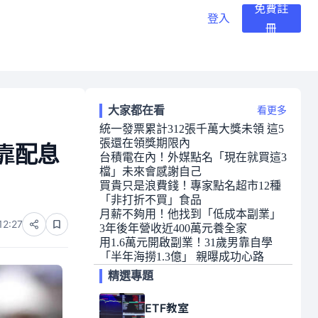
免費註
登入
冊
大家都在看
看更多
統一發票累計312張千萬大獎未領 這5
張還在領獎期限內
靠配息
台積電在內！外媒點名「現在就買這3
檔」未來會感謝自己
買貴只是浪費錢！專家點名超市12種
「非打折不買」食品
月薪不夠用！他找到「低成本副業」
12:27
3年後年營收近400萬元養全家
用1.6萬元開啟副業！31歲男靠自學
「半年海撈1.3億」 親曝成功心路
精選專題
ETF教室