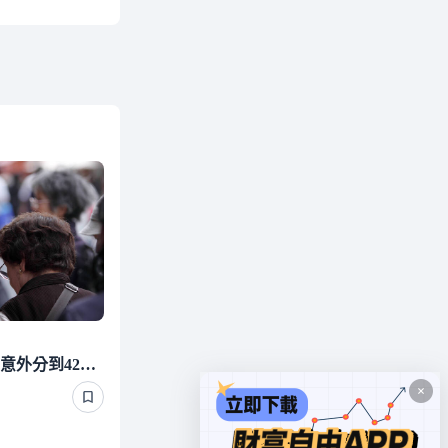
照顧有錢單身長輩 他們竟意外分到4220萬遺產 背後真相曝光了