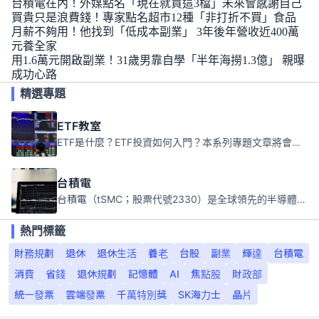
台積電在內！外媒點名「現在就買這3檔」未來會感謝自己
買貴只是浪費錢！專家點名超市12種「非打折不買」食品
月薪不夠用！他找到「低成本副業」 3年後年營收近400萬
元養全家
用1.6萬元開啟副業！31歲男靠自學「半年海撈1.3億」 親曝
成功心路
精選專題
ETF教室
ETF是什麼？ETF投資如何入門？本系列專題文章將會告訴你新手必須知道的ETF基礎知識。
台積電
台積電（tSMC；股票代號2330）是全球領先的半導體代工公司，成立於1987年，總部位於台灣新竹。且已於美國、日本、德國及中國設廠，台積電是全球首家專業積體電路製造服務公司，也是全球最先進和最大規模的半導體代工廠。
熱門標籤
財務規劃
退休
退休生活
養老
台股
副業
輝達
台積電
消費
省錢
退休規劃
記憶體
AI
焦點股
財政部
統一發票
雲端發票
千萬特別獎
SK海力士
晶片