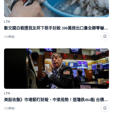
LTN
斷交國白蝦遭我友邦下狠手封殺 200萬磅出口量全歸零嚇崩了
1小時前
LTN
美股收盤》市場緊盯財報、中東局勢！道瓊跌464點 台積電ADR漲逾1％
1小時前