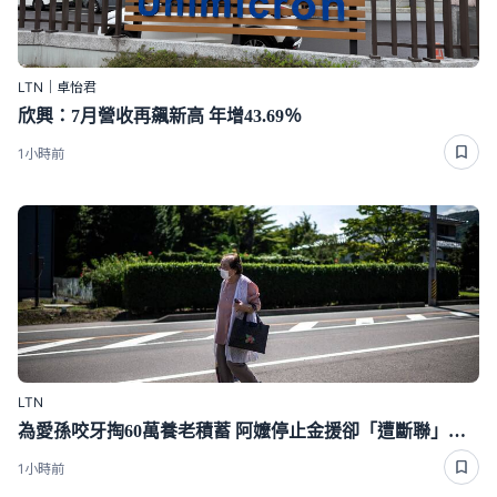
LTN｜卓怡君
欣興：7月營收再飆新高 年增43.69％
1小時前
LTN
為愛孫咬牙掏60萬養老積蓄 阿嬤停止金援卻「遭斷聯」下場好心酸
1小時前