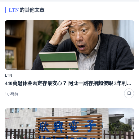
LTN
的其他文章
LTN
440萬退休金丟定存最安心？ 阿北一刷存摺超傻眼 3年利息僅1千多
1小時前