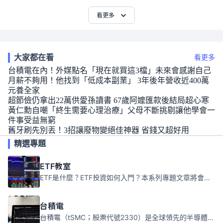
看更多
大家都在看
看更多
台積電在內！外媒點名「現在就買這3檔」未來會感謝自己
月薪不夠用！他找到「低成本副業」 3年後年營收近400萬
元養全家
超節儉仍拿出22萬供愛孫讀書 67歲阿嬤匯款後結局超心寒
黃仁勳自嘲「終生需要心理治療」父母不斷挑剔讓他學會一
件事受益無窮
舊牙刷先別丟！3招讓廢物變絕佳神器 省錢又超好用
精選專題
ETF教室
ETF是什麼？ETF投資如何入門？本系列專題文章將會告訴你新手必須知道的ETF基礎知識。
台積電
台積電（tSMC；股票代號2330）是全球領先的半導體代工公司，成立於1987年，總部位於台灣新竹。且已於美國、日本、德國及中國設廠，台積電是全球首家專業積體電路製造服務公司，也是全球最先進和最大規模的半導體代工廠。