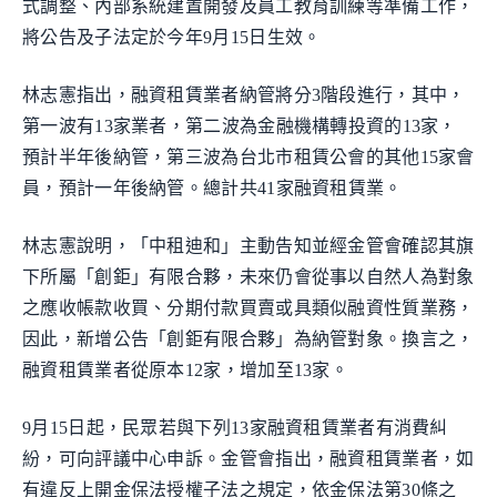
式調整、內部系統建置開發及員工教育訓練等準備工作，
將公告及子法定於今年9月15日生效。
林志憲指出，融資租賃業者納管將分3階段進行，其中，
第一波有13家業者，第二波為金融機構轉投資的13家，
預計半年後納管，第三波為台北市租賃公會的其他15家會
員，預計一年後納管。總計共41家融資租賃業。
林志憲說明，「中租迪和」主動告知並經金管會確認其旗
下所屬「創鉅」有限合夥，未來仍會從事以自然人為對象
之應收帳款收買、分期付款買賣或具類似融資性質業務，
因此，新增公告「創鉅有限合夥」為納管對象。換言之，
融資租賃業者從原本12家，增加至13家。
9月15日起，民眾若與下列13家融資租賃業者有消費糾
紛，可向評議中心申訴。金管會指出，融資租賃業者，如
有違反上開金保法授權子法之規定，依金保法第30條之