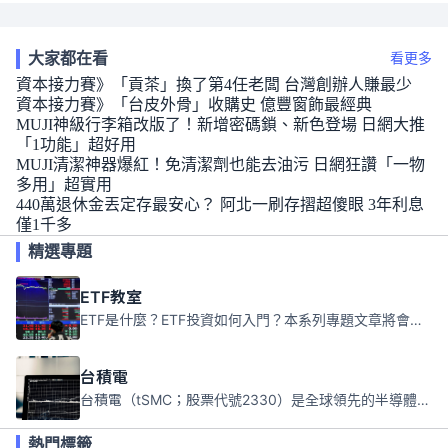
大家都在看
看更多
資本接力賽》「貢茶」換了第4任老闆 台灣創辦人賺最少
資本接力賽》「台皮外骨」收購史 億豐窗飾最經典
MUJI神級行李箱改版了！新增密碼鎖、新色登場 日網大推
「1功能」超好用
MUJI清潔神器爆紅！免清潔劑也能去油污 日網狂讚「一物
多用」超實用
440萬退休金丟定存最安心？ 阿北一刷存摺超傻眼 3年利息
僅1千多
精選專題
ETF教室
ETF是什麼？ETF投資如何入門？本系列專題文章將會告訴你新手必須知道的ETF基礎知識。
台積電
台積電（tSMC；股票代號2330）是全球領先的半導體代工公司，成立於1987年，總部位於台灣新竹。且已於美國、日本、德國及中國設廠，台積電是全球首家專業積體電路製造服務公司，也是全球最先進和最大規模的半導體代工廠。
熱門標籤