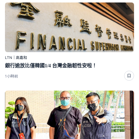
LTN｜高嘉和
銀行逾放比僅韓國1/4 台灣金融韌性安啦！
1小時前