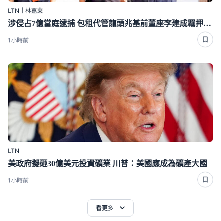
LTN｜林嘉東
涉侵占7億當庭逮捕 包租代管龍頭兆基前董座李建成羈押禁見
1小時前
LTN
美政府擬砸30億美元投資礦業 川普：美國應成為礦產大國
1小時前
看更多