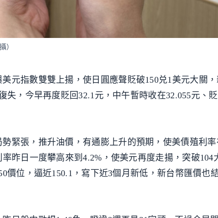
英攝）
美元指數雙雙上揚，使日圓應聲貶破150兑1美元大關
失，今早再度貶回32.1元，中午暫時收在32.055元、
局勢緊張，推升油價，有通膨上升的預期，使美債殖利率
率昨日一度攀高來到4.2%，使美元再度走揚，突破104
0價位，逼近150.1，寫下近3個月新低，新台幣匯價也