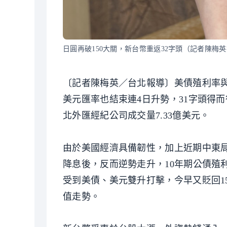
日圓再破150大關，新台幣重返32字頭（記者陳梅
〔記者陳梅英／台北報導〕美債殖利率與
美元匯率也結束連4日升勢，31字頭得而復
北外匯經紀公司成交量7.33億美元。
由於美國經濟具備韌性，加上近期中東
降息後，反而逆勢走升，10年期公債殖利
受到美債、美元雙升打擊，今早又貶回15
值走勢。