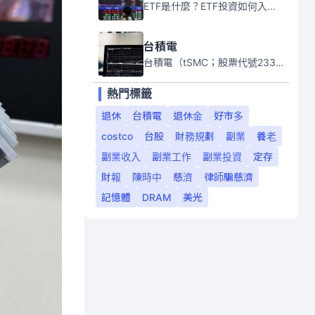
ETF是什麼？ETF投資如何入門？本系列專題文章將會告訴你新手必須知道的ETF基礎知識。
台積電
台積電（tSMC；股票代號2330）是全球領先的半導體代工公司，成立於1987年，總部位於台灣新竹。且已於美國、日本、德國及中國設廠，台積電是全球首家專業積體電路製造服務公司，也是全球最先進和最大規模的半導體代工廠。
熱門標籤
退休
台積電
退休金
好市多
costco
台股
財務規劃
副業
養老
副業收入
副業工作
副業投資
定存
財報
陳時中
慈濟
律師騙慈濟
記憶體
DRAM
美光