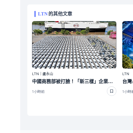
LTN
的其他文章
LTN｜盧永山
LTN
中國商務部被打臉！「新三樣」企業產能過剩 註銷近1.3萬家
1小時前
1小時