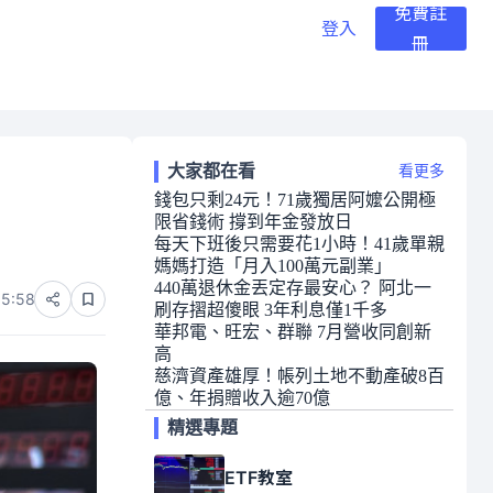
免費註
登入
冊
大家都在看
看更多
錢包只剩24元！71歲獨居阿嬤公開極
限省錢術 撐到年金發放日
每天下班後只需要花1小時！41歲單親
媽媽打造「月入100萬元副業」
440萬退休金丟定存最安心？ 阿北一
05:58
刷存摺超傻眼 3年利息僅1千多
華邦電、旺宏、群聯 7月營收同創新
高
慈濟資產雄厚！帳列土地不動產破8百
億、年捐贈收入逾70億
精選專題
ETF教室