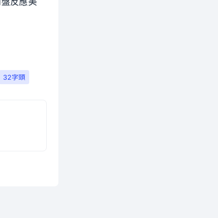
開盤反應美
32字頭