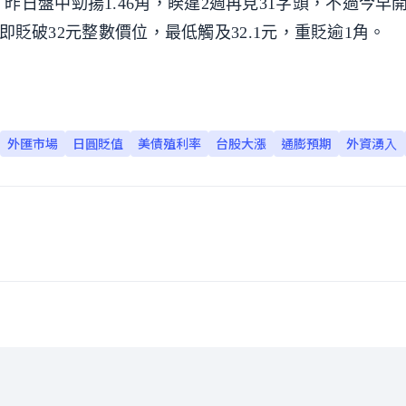
日盤中勁揚1.46角，睽違2週再見31字頭，不過今早
盤即貶破32元整數價位，最低觸及32.1元，重貶逾1角。
外匯市場
日圓貶值
美債殖利率
台股大漲
通膨預期
外資湧入