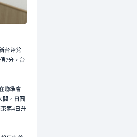
，新台幣兌
貶值7分，台
在聯準會
大關，日圓
結束連4日升