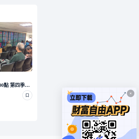
投顧：台股短線已反彈5000點 第四季逢低布局