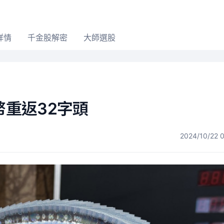
詳情
千金股解密
大師選股
幣重返32字頭
2024/10/22 