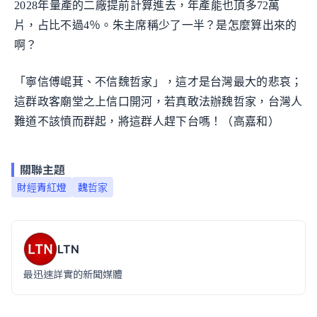
2028年量產的二廠提前計算進去，年產能也頂多72萬
片，占比不過4％。朱主席稱少了一半？是怎麼算出來的
啊？
「寧信傅崐萁、不信魏哲家」，這才是台灣最大的悲哀；
這群政客廟堂之上信口開河，若真敢法辦魏哲家，台灣人
難道不該憤而群起，將這群人趕下台嗎！（高嘉和）
關聯主題
財經青紅燈
魏哲家
LTN
最迅速詳實的新聞媒體