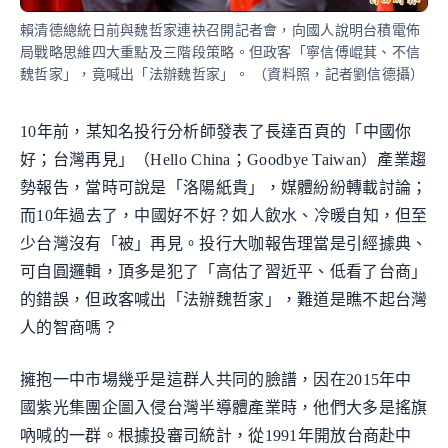
賴清德總統日前與魏哲家連袂召開記者會，向國人說明台積電佈
局戰略思維四大重點及三階段策略。但政客「寧信傅崐萁、不信
魏哲家」，竟喊出「法辦魏哲家」。 （資料照，記者劉信德攝）
10年前，某知名投行分析師發表了長達百頁的「中國你
好；台灣再見」（Hello China；Goodbye Taiwan）產業趨
勢報告，當時可說是「洛陽紙貴」，媒體紛紛轉載討論；
而10年過去了，中國好不好？如人飲水、冷暖自知，但至
少台灣沒有「被」再見。投行大咖報告理當是引經據典、
可自圓邏輯，頂多是犯了「高估了習近平、低看了台商」
的錯誤，但政客喊出「法辦魏哲家」，難道是瞧不起台灣
人的智商嗎？
擁抱一中市場幾乎是這群人共同的臉譜，因在2015年中
國紫光集團企圖入侵台灣半導體產業時，他們大多是搖旗
吶喊的一群。根據投審司統計，從1991年開放台商赴中