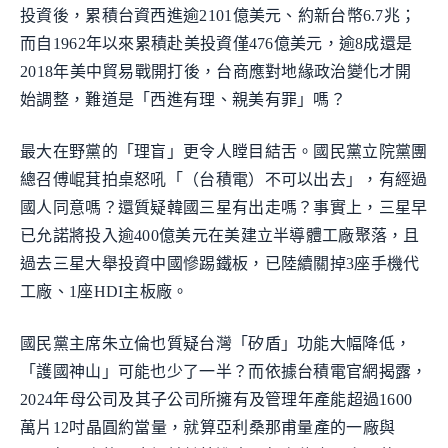
投資後，累積台資西進逾2101億美元、約新台幣6.7兆；
而自1962年以來累積赴美投資僅476億美元，逾8成還是
2018年美中貿易戰開打後，台商應對地緣政治變化才開
始調整，難道是「西進有理、親美有罪」嗎？
最大在野黨的「理盲」更令人瞠目結舌。國民黨立院黨團
總召傅崐萁拍桌怒吼「（台積電）不可以出去」，有經過
國人同意嗎？還質疑韓國三星有出走嗎？事實上，三星早
已允諾將投入逾400億美元在美建立半導體工廠聚落，且
過去三星大舉投資中國慘踢鐵板，已陸續關掉3座手機代
工廠、1座HDI主板廠。
國民黨主席朱立倫也質疑台灣「矽盾」功能大幅降低，
「護國神山」可能也少了一半？而依據台積電官網揭露，
2024年母公司及其子公司所擁有及管理年產能超過1600
萬片12吋晶圓約當量，就算亞利桑那甫量產的一廠與