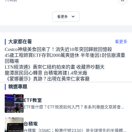
1小時前
看更多
大家都在看
看更多
Costco神級美食回來了！消失近10年突回歸掀回憶殺
45歲工程師買ETF存到2000萬爽退休 半年後因1封信崩潰重
回職場
LTN經濟通》黃崇仁紐約拍來的畫 收藏界吵翻天
龍潭居民回心轉意 台積電將建1.4奈米廠
《蒙娜麗莎》真跡？出現在黃崇仁家客廳
精選專題
ETF教室
ETF是什麼？ETF投資如何入門？本系列專題文章將會告訴你新手必須知道的ETF基礎知識。
台積電
台積電（tSMC；股票代號2330）是全球領先的半導體代工公司，成立於1987年，總部位於台灣新竹。且已於美國、日本、德國及中國設廠，台積電是全球首家專業積體電路製造服務公司，也是全球最先進和最大規模的半導體代工廠。