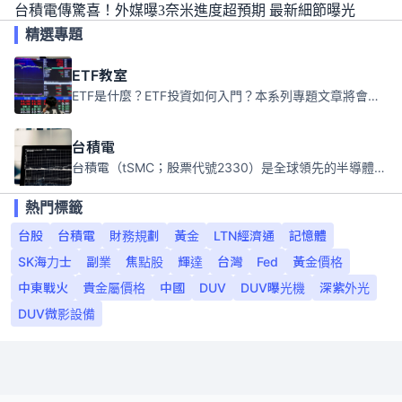
台積電傳驚喜！外媒曝3奈米進度超預期 最新細節曝光
精選專題
ETF教室
ETF是什麼？ETF投資如何入門？本系列專題文章將會告訴你新手必須知道的ETF基礎知識。
台積電
台積電（tSMC；股票代號2330）是全球領先的半導體代工公司，成立於1987年，總部位於台灣新竹。且已於美國、日本、德國及中國設廠，台積電是全球首家專業積體電路製造服務公司，也是全球最先進和最大規模的半導體代工廠。
熱門標籤
台股
台積電
財務規劃
黃金
LTN經濟通
記憶體
SK海力士
副業
焦點股
輝達
台灣
Fed
黃金價格
中東戰火
貴金屬價格
中國
DUV
DUV曝光機
深紫外光
DUV微影設備