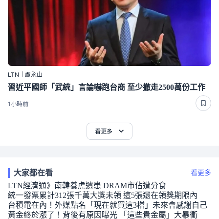
LTN｜盧永山
習近平國師「武統」言論嚇跑台商 至少撤走2500萬份工作
1小時前
看更多
大家都在看
看更多
LTN經濟通》南韓養虎遺患 DRAM市佔遭分食
統一發票累計312張千萬大獎未領 這5張還在領獎期限內
台積電在內！外媒點名「現在就買這3檔」未來會感謝自己
黃金終於漲了！背後有原因曝光 「這些貴金屬」大暴衝