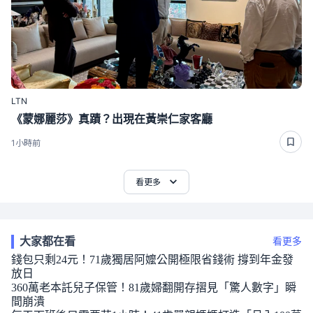
LTN
《蒙娜麗莎》真蹟？出現在黃崇仁家客廳
1小時前
看更多
大家都在看
看更多
錢包只剩24元！71歲獨居阿嬤公開極限省錢術 撐到年金發
放日
360萬老本託兒子保管！81歲婦翻開存摺見「驚人數字」瞬
間崩潰