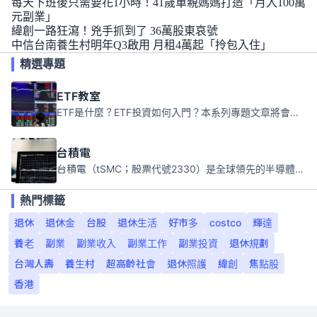
每天下班後只需要花1小時！41歲單親媽媽打造「月入100萬
元副業」
緯創一路狂瀉！兇手抓到了 36萬股東哀號
中信台南養生村明年Q3啟用 月租4萬起「拎包入住」
精選專題
ETF教室
ETF是什麼？ETF投資如何入門？本系列專題文章將會告訴你新手必須知道的ETF基礎知識。
台積電
台積電（tSMC；股票代號2330）是全球領先的半導體代工公司，成立於1987年，總部位於台灣新竹。且已於美國、日本、德國及中國設廠，台積電是全球首家專業積體電路製造服務公司，也是全球最先進和最大規模的半導體代工廠。
熱門標籤
退休
退休金
台股
退休生活
好市多
costco
輝達
養老
副業
副業收入
副業工作
副業投資
退休規劃
台灣人壽
養生村
超高齡社會
退休照護
緯創
焦點股
香港