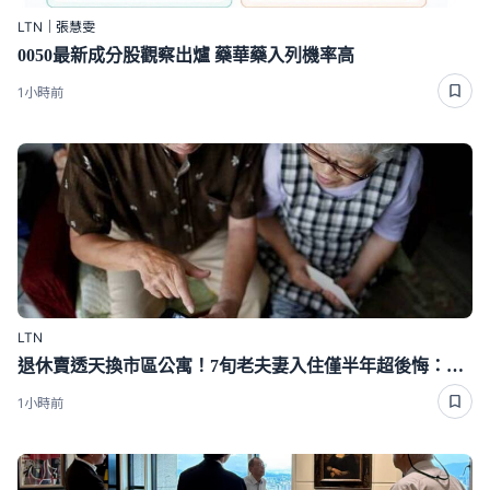
LTN｜張慧雯
0050最新成分股觀察出爐 藥華藥入列機率高
1小時前
LTN
退休賣透天換市區公寓！7旬老夫妻入住僅半年超後悔：當初不該賣的
1小時前