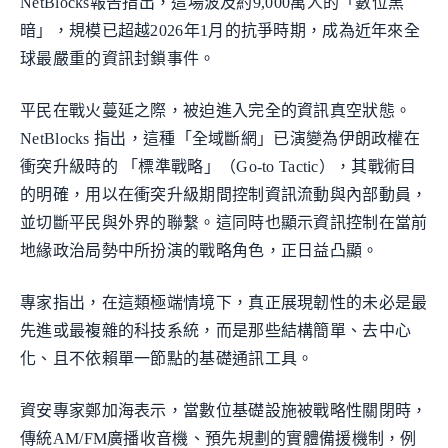
NetBlocks報告指出，這場波及約9,000萬人的「數位黑
暗」，規模已超越2026年1月的抗爭時期，成為近年來全
球最嚴重的資訊封鎖事件。
平民在戰火蔓延之際，被迫進入完全的資訊真空狀態。
NetBlocks 指出，這種「全域斷網」已演變為伊朗政權在
衝突升級時的 「標準戰略」（Go-to Tactic），其戰術目
的明確，用以在衝突升級期間控制資訊流動與內部動員，
並切斷平民與外界的聯繫。這同時也顯示資訊控制在當前
地緣政治局勢中所扮演的戰略角色，正日益凸顯。
專家指出，在這類極端情境下，真正展現韌性的未必是最
先進或最複雜的科技系統，而是那些結構簡單、去中心
化、且不依賴單一節點的基礎通訊工具。
資安專家鄭加海表示，當數位基礎設施被戰略性關閉時，
傳統AM/FM廣播收音機、預先規劃的實體備援機制，例