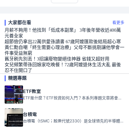
大家都在看
看更多
月薪不夠用！他找到「低成本副業」 3年後年營收近400萬
元養全家
超節儉仍拿出22萬供愛孫讀書 67歲阿嬤匯款後結局超心寒
黃仁勳自嘲「終生需要心理治療」父母不斷挑剔讓他學會一
件事受益無窮
舊牙刷先別丟！3招讓廢物變絕佳神器 省錢又超好用
女兒頻繁帶孫回娘家吃晚餐！72歲阿嬤退休生活大亂 最後
忍不住開口了
精選專題
ETF教室
ETF是什麼？ETF投資如何入門？本系列專題文章將會告訴你新手必須知道的ETF基礎知識。
台積電
台積電（tSMC；股票代號2330）是全球領先的半導體代工公司，成立於1987年，總部位於台灣新竹。且已於美國、日本、德國及中國設廠，台積電是全球首家專業積體電路製造服務公司，也是全球最先進和最大規模的半導體代工廠。