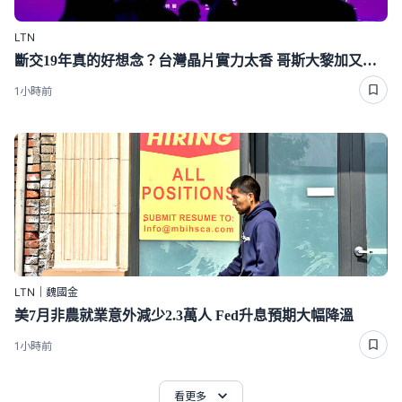
LTN
斷交19年真的好想念？台灣晶片實力太香 哥斯大黎加又要來台了
1小時前
LTN｜魏國金
美7月非農就業意外減少2.3萬人 Fed升息預期大幅降溫
1小時前
看更多