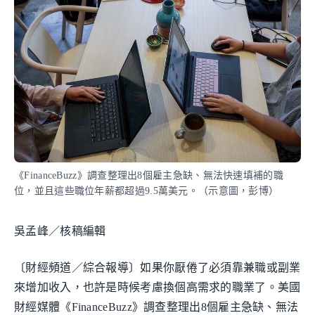
《FinanceBuzz》調查整理出8個雇主急缺、無法快速填補的職
位，並且這些職位年薪都超過9.5萬美元。（示意圖，彭博）
吳孟峰／核稿編輯
〔財經頻道／綜合報導〕如果你厭倦了必須靠兼職或副業
來增加收入，也許是時候考慮換個高需求的職業了。美國
財經媒體《FinanceBuzz》調查整理出8個雇主急缺、無法