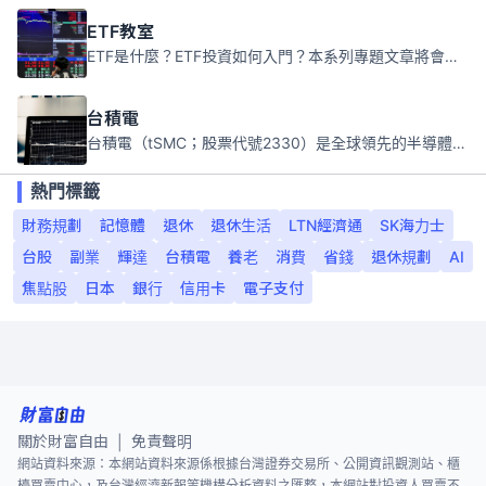
ETF教室
ETF是什麼？ETF投資如何入門？本系列專題文章將會告訴你新手必須知道的ETF基礎知識。
台積電
台積電（tSMC；股票代號2330）是全球領先的半導體代工公司，成立於1987年，總部位於台灣新竹。且已於美國、日本、德國及中國設廠，台積電是全球首家專業積體電路製造服務公司，也是全球最先進和最大規模的半導體代工廠。
熱門標籤
財務規劃
記憶體
退休
退休生活
LTN經濟通
SK海力士
台股
副業
輝達
台積電
養老
消費
省錢
退休規劃
AI
焦點股
日本
銀行
信用卡
電子支付
關於財富自由
免責聲明
|
網站資料來源：本網站資料來源係根據台灣證券交易所、公開資訊觀測站、櫃