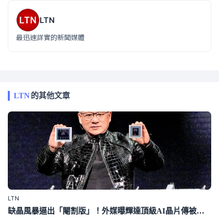
LTN
最迅速詳實的新聞媒體
LTN
的其他文章
LTN
缺晶風暴逼出「閹割版」！外媒曝輝達頂級AI晶片傳被迫降規