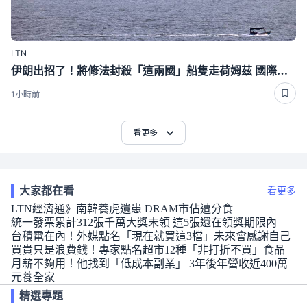
LTN
伊朗出招了！將修法封殺「這兩國」船隻走荷姆茲 國際油價狂飆近4％
1小時前
看更多
大家都在看
看更多
LTN經濟通》南韓養虎遺患 DRAM市佔遭分食
統一發票累計312張千萬大獎未領 這5張還在領獎期限內
台積電在內！外媒點名「現在就買這3檔」未來會感謝自己
買貴只是浪費錢！專家點名超市12種「非打折不買」食品
月薪不夠用！他找到「低成本副業」 3年後年營收近400萬
元養全家
精選專題