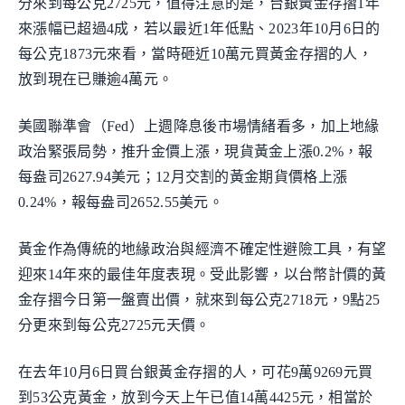
分來到每公克2725元，值得注意的是，台銀黃金存摺1年
來漲幅已超過4成，若以最近1年低點、2023年10月6日的
每公克1873元來看，當時砸近10萬元買黃金存摺的人，
放到現在已賺逾4萬元。
美國聯準會（Fed）上週降息後市場情緒看多，加上地緣
政治緊張局勢，推升金價上漲，現貨黃金上漲0.2%，報
每盎司2627.94美元；12月交割的黃金期貨價格上漲
0.24%，報每盎司2652.55美元。
黃金作為傳統的地緣政治與經濟不確定性避險工具，有望
迎來14年來的最佳年度表現。受此影響，以台幣計價的黃
金存摺今日第一盤賣出價，就來到每公克2718元，9點25
分更來到每公克2725元天價。
在去年10月6日買台銀黃金存摺的人，可花9萬9269元買
到53公克黃金，放到今天上午已值14萬4425元，相當於