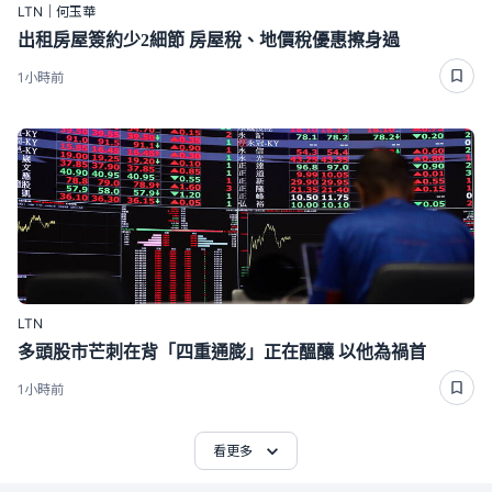
LTN｜何玉華
出租房屋簽約少2細節 房屋稅、地價稅優惠擦身過
1小時前
LTN
多頭股市芒刺在背「四重通膨」正在醞釀 以他為禍首
1小時前
看更多