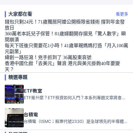
大家都在看
看更多
錢包只剩24元！71歲獨居阿嬤公開極限省錢術 撐到年金發
放日
360萬老本託兒子保管！81歲婦翻開存摺見「驚人數字」瞬
間崩潰
每天下班後只需要花1小時！41歲單親媽媽打造「月入100萬
元副業」
緯創一路狂瀉！兇手抓到了 36萬股東哀號
香港中國化掀「去美元」聲浪 港元與美元掛鉤40年要變
天？
精選專題
ETF教室
ETF是什麼？ETF投資如何入門？本系列專題文章將會告訴你新手必須知道的ETF基礎知識。
台積電
台積電（tSMC；股票代號2330）是全球領先的半導體代工公司，成立於1987年，總部位於台灣新竹。且已於美國、日本、德國及中國設廠，台積電是全球首家專業積體電路製造服務公司，也是全球最先進和最大規模的半導體代工廠。