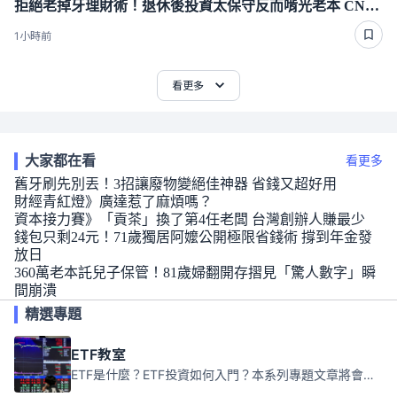
拒絕老掉牙理財術！退休後投資太保守反而啃光老本 CNBC專家點出投資配比成敗關鍵
1小時前
看更多
大家都在看
看更多
舊牙刷先別丟！3招讓廢物變絕佳神器 省錢又超好用
財經青紅燈》廣達惹了麻煩嗎？
資本接力賽》「貢茶」換了第4任老闆 台灣創辦人賺最少
錢包只剩24元！71歲獨居阿嬤公開極限省錢術 撐到年金發
放日
360萬老本託兒子保管！81歲婦翻開存摺見「驚人數字」瞬
間崩潰
精選專題
ETF教室
ETF是什麼？ETF投資如何入門？本系列專題文章將會告訴你新手必須知道的ETF基礎知識。