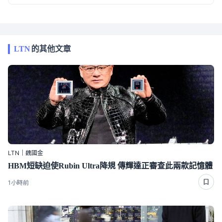
LTN
的其他文章
LTN｜魏國金
HBM短缺迫使Rubin Ultra降規 傳輝達正審查此兩款記憶體
1小時前