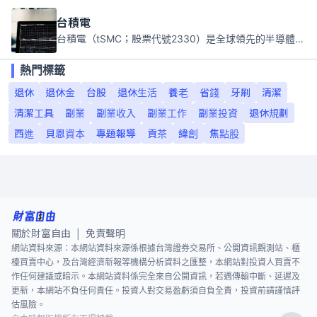
台積電
台積電（tSMC；股票代號2330）是全球領先的半導體代工公司，成立於1987年，總部位於台灣新竹。且已於美國、日本、德國及中國設廠，台積電是全球首家專業積體電路製造服務公司，也是全球最先進和最大規模的半導體代工廠。
熱門標籤
退休
退休金
台股
退休生活
養老
省錢
牙刷
清潔
清潔工具
副業
副業收入
副業工作
副業投資
退休規劃
西進
貝恩資本
專題報導
貢茶
緯創
焦點股
關於財富自由
免責聲明
|
網站資料來源：本網站資料來源係根據台灣證券交易所、公開資訊觀測站、櫃
檯買賣中心，及台灣經濟新報等機構分析資料之匯整，本網站對投資人買賣不
作任何建議或暗示。本網站資料係完全來自公開資訊，若遇傳輸中斷、延遲及
更新，本網站不負任何責任。投資人對交易盈虧須自負全責，投資前請謹慎評
估風險。