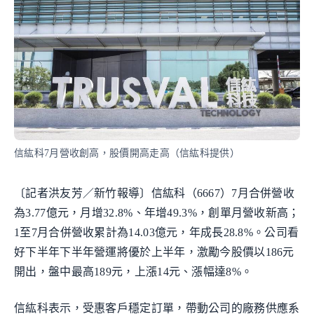
信紘科7月營收創高，股價開高走高（信紘科提供）
〔記者洪友芳／新竹報導〕信紘科（6667）7月合併營收
為3.77億元，月增32.8%、年增49.3%，創單月營收新高；
1至7月合併營收累計為14.03億元，年成長28.8%。公司看
好下半年下半年營運將優於上半年，激勵今股價以186元
開出，盤中最高189元，上漲14元、漲幅達8%。
信紘科表示，受惠客戶穩定訂單，帶動公司的廠務供應系