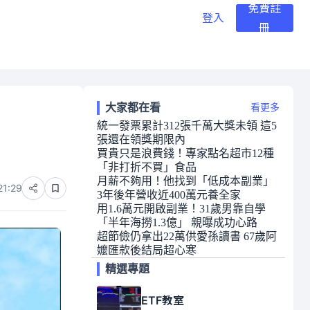
免費註
登入
冊
大家都在看
看更多
統一發票累計312張千萬大獎未領 這5
張還在領獎期限內
買貴只是浪費錢！專家點名超市12種
「非打折不買」食品
月薪不夠用！他找到「低成本副業」
21:29
3年後年營收近400萬元養全家
用1.6萬元開啟副業！31歲男靠自學
「半年海撈1.3億」 親曝成功心路
超節儉仍拿出22萬供愛孫讀書 67歲阿
嬤匯款後結局超心寒
精選專題
ETF教室