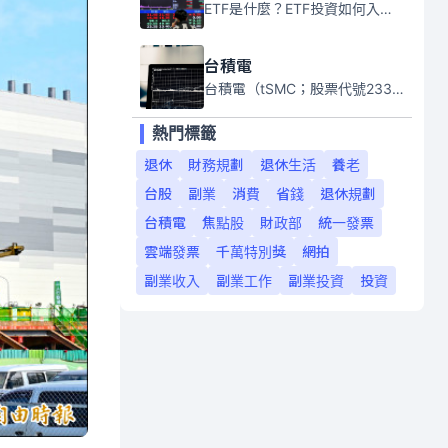
ETF是什麼？ETF投資如何入門？本系列專題文章將會告訴你新手必須知道的ETF基礎知識。
台積電
台積電（tSMC；股票代號2330）是全球領先的半導體代工公司，成立於1987年，總部位於台灣新竹。且已於美國、日本、德國及中國設廠，台積電是全球首家專業積體電路製造服務公司，也是全球最先進和最大規模的半導體代工廠。
熱門標籤
退休
財務規劃
退休生活
養老
台股
副業
消費
省錢
退休規劃
台積電
焦點股
財政部
統一發票
雲端發票
千萬特別獎
網拍
副業收入
副業工作
副業投資
投資