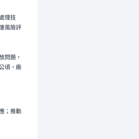
處理技
康風險評
放問題，
公頃，廠
應；推動