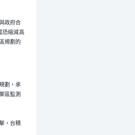
與政府合
電恐縮減高
區規劃的
規劃，承
業區監測
擊，台積