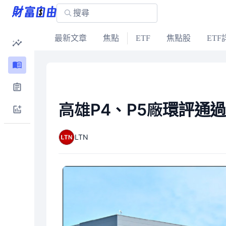
最新文章
焦點
ETF
焦點股
ETF
高雄P4、P5廠環評通
LTN