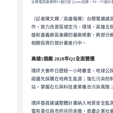
台積電高雄楠梓P1廠已掛上tsmc招牌。P4、P5
〔記者陳文嬋／高雄報導〕台積電擴建
作，致力改善區域空污、環境，高雄五
雄和嘉義廠區後續的蓋廠規劃，將部分
相關投資仍按計畫進行中。
高雄5個廠 2028年Q1全面營運
環評大會昨日歷經一小時審查，地球公
諾優先採購在地再生能源；強化污染防
站，掌握石化與科技產業複合污染風險
環評委員建議整體計畫納入地質安全監
電有責任與市府共同承擔，善盡企業社