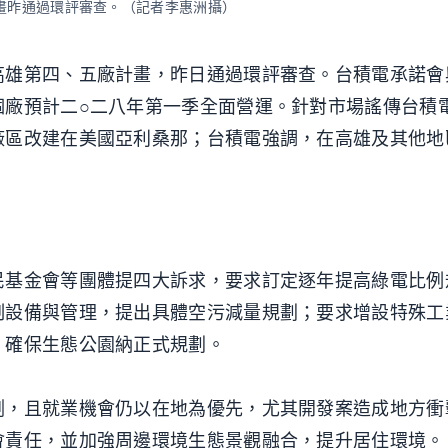
廠計畫昨通過環評審查。（記者李惠洲攝）
高雄第四、五廠計畫，昨日通過環評審查。台積電承諾會
個廠預計二○二八年第一季全面營運。針對市場謠傳台積
廠區改建在美國亞利桑那；台積電強調，在高雄及其他地
民基金會等團體提四大訴求，要求訂定逐年提高綠電比例
制設備與管理，提出具體空污減量規劃；要求增設特殊工
；確保生態公園納正式規劃。
測，且就業機會仍以在地為優先，尤其開發案造成地方衝
會責任，並加強周邊環境生態景觀融合，提升居住環境。