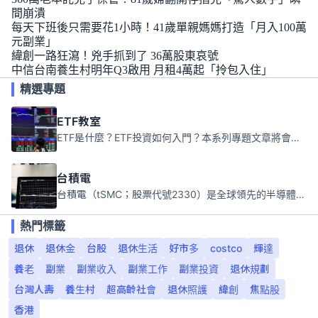
間崩潰
每天下班後只需要花1小時！41歲單親媽媽打造「月入100萬
元副業」
緯創一路狂瀉！兇手抓到了 36萬股東哀號
中信台南養生村明年Q3啟用 月租4萬起「拎包入住」
精選專題
ETF教室
ETF是什麼？ETF投資如何入門？本系列專題文章將會告訴你新手必須知道的ETF基礎知識。
台積電
台積電（tSMC；股票代號2330）是全球領先的半導體代工公司，成立於1987年，總部位於台灣新竹。且已於美國、日本、德國及中國設廠，台積電是全球首家專業積體電路製造服務公司，也是全球最先進和最大規模的半導體代工廠。
熱門標籤
退休
退休金
台股
退休生活
好市多
costco
輝達
養老
副業
副業收入
副業工作
副業投資
退休規劃
台灣人壽
養生村
超高齡社會
退休照護
緯創
焦點股
香港