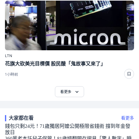
LTN
花旗大砍美光目標價 股民酸「鬼故事又來了」
1小時前
看更多
大家都在看
看更多
錢包只剩24元！71歲獨居阿嬤公開極限省錢術 撐到年金發
放日
360萬老本託兒子保管！81歲婦翻開存摺見「驚人數字」瞬