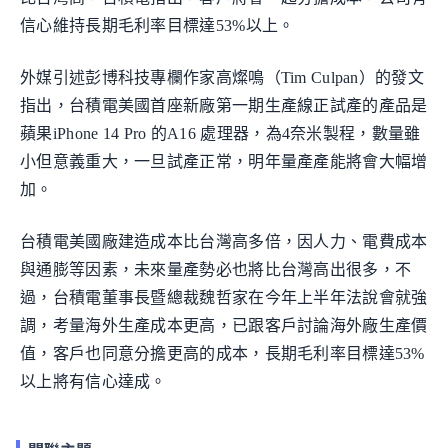
信心維持長期毛利率目標達53%以上。
外媒引述彭博科技專欄作家高燦鳴（Tim Culpan）的發文
指出，台積電美國首座新廠第一期生產線正試產的產品是
蘋果iPhone 14 Pro 的A16 處理器，為4奈米製程，數量雖
小但意義重大，一旦試產正常，明年量產產能將會大幅增
加。
台積電美國廠建造成本比台灣高多倍，因人力、電費成本
與通膨等因素，未來量產勢必也將比台灣高出很多，不
過，台積電董事長暨總裁魏哲家在今年上半年法說會就強
調，考量海外生產成本更高，已跟客戶討論海外廠生產價
值，客戶也同意分擔更高的成本，長期毛利率目標達53%
以上將有信心達成。