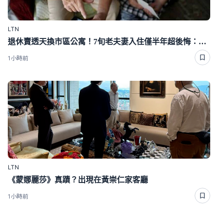
LTN
退休賣透天換市區公寓！7旬老夫妻入住僅半年超後悔：當初不該賣的
1小時前
LTN
《蒙娜麗莎》真蹟？出現在黃崇仁家客廳
1小時前