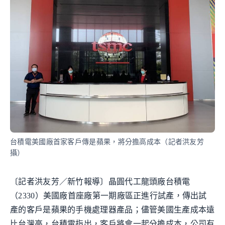
台積電美國廠首家客戶傳是蘋果，將分擔高成本（記者洪友芳
攝）
〔記者洪友芳／新竹報導〕晶圓代工龍頭廠台積電
（2330）美國廠首座廠第一期廠區正進行試產，傳出試
產的客戶是蘋果的手機處理器產品；儘管美國生產成本遠
比台灣高，台積電指出，客戶將會一起分擔成本，公司有