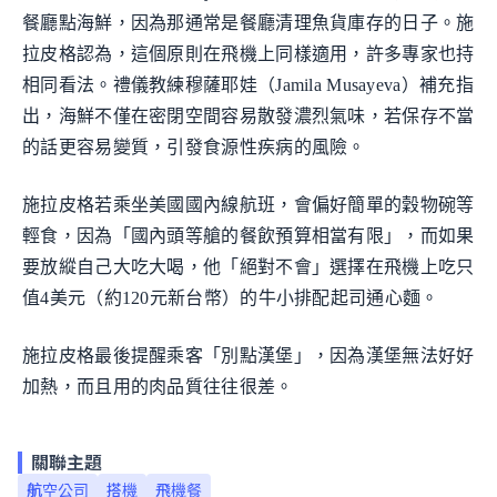
餐廳點海鮮，因為那通常是餐廳清理魚貨庫存的日子。施
拉皮格認為，這個原則在飛機上同樣適用，許多專家也持
相同看法。禮儀教練穆薩耶娃（Jamila Musayeva）補充指
出，海鮮不僅在密閉空間容易散發濃烈氣味，若保存不當
的話更容易變質，引發食源性疾病的風險。
施拉皮格若乘坐美國國內線航班，會偏好簡單的穀物碗等
輕食，因為「國內頭等艙的餐飲預算相當有限」，而如果
要放縱自己大吃大喝，他「絕對不會」選擇在飛機上吃只
值4美元（約120元新台幣）的牛小排配起司通心麵。
施拉皮格最後提醒乘客「別點漢堡」，因為漢堡無法好好
加熱，而且用的肉品質往往很差。
關聯主題
航空公司
搭機
飛機餐