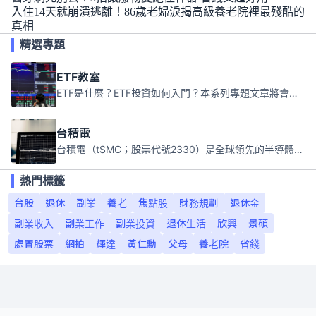
入住14天就崩潰逃離！86歲老婦淚揭高級養老院裡最殘酷的
真相
精選專題
ETF教室
ETF是什麼？ETF投資如何入門？本系列專題文章將會告訴你新手必須知道的ETF基礎知識。
台積電
台積電（tSMC；股票代號2330）是全球領先的半導體代工公司，成立於1987年，總部位於台灣新竹。且已於美國、日本、德國及中國設廠，台積電是全球首家專業積體電路製造服務公司，也是全球最先進和最大規模的半導體代工廠。
熱門標籤
台股
退休
副業
養老
焦點股
財務規劃
退休金
副業收入
副業工作
副業投資
退休生活
欣興
景碩
處置股票
網拍
輝達
黃仁勳
父母
養老院
省錢