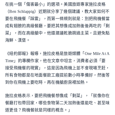
在挑一個「傷害最小」的選項。美國旅遊專家施拉皮格
（Ben Schlappig）近期就分享了幾個建議，教大家如何不
要在飛機餐「踩雷」，而第一條規則就是：別把飛機餐當
成有翅膀的高級餐廳，要把其想像成加熱後後再吃的「剩
菜」，而在高級艙中，他還建議乾脆跳過主菜，且避免點
海鮮、漢堡。
《紐約郵報》報導，施拉皮格是旅遊媒體「One Mile At A
Time」的專欄作家，他在文章中坦言，消費者必須「要
接受飛機餐的現實」，這是因為飛機上並不會現場烹飪，
所有食物都是在地面餐飲工廠提前數小時準備好，然後等
到你在飛機上要吃時，再在機艙廚房裡加熱。
施拉皮格表示，要把飛機餐想像成「剩菜」，「就像你在
餐廳打包帶回家，哪些食物第二天加熱後還能吃、甚至味
道更佳？飛機餐就是同樣的概念。」