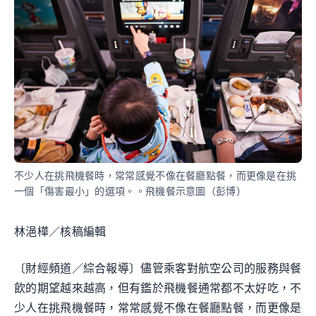
不少人在挑飛機餐時，常常感覺不像在餐廳點餐，而更像是在挑
一個「傷害最小」的選項。。飛機餐示意圖（彭博）
林浥樺／核稿編輯
〔財經頻道／綜合報導〕儘管乘客對航空公司的服務與餐
飲的期望越來越高，但有鑑於飛機餐通常都不太好吃，不
少人在挑飛機餐時，常常感覺不像在餐廳點餐，而更像是