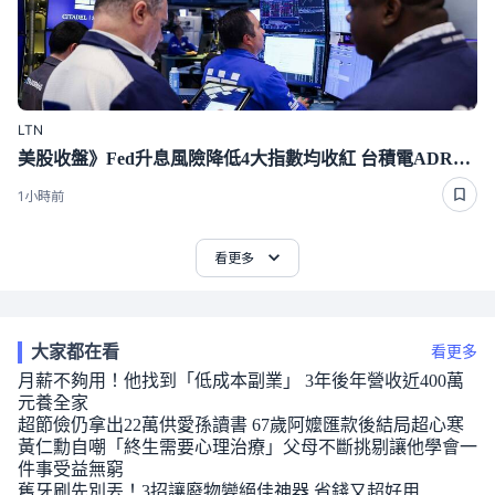
LTN
美股收盤》Fed升息風險降低4大指數均收紅 台積電ADR漲0.44％
1小時前
看更多
大家都在看
看更多
月薪不夠用！他找到「低成本副業」 3年後年營收近400萬
元養全家
超節儉仍拿出22萬供愛孫讀書 67歲阿嬤匯款後結局超心寒
黃仁勳自嘲「終生需要心理治療」父母不斷挑剔讓他學會一
件事受益無窮
舊牙刷先別丟！3招讓廢物變絕佳神器 省錢又超好用