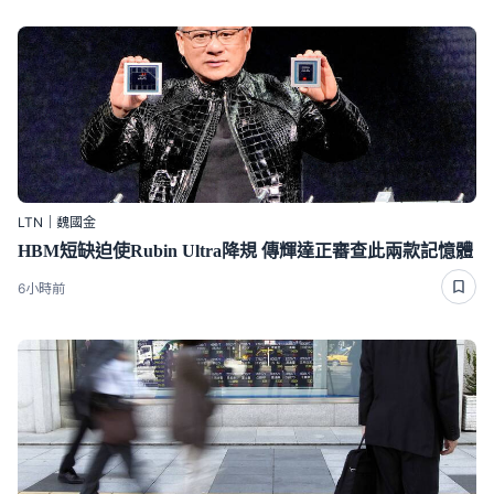
LTN｜魏國金
HBM短缺迫使Rubin Ultra降規 傳輝達正審查此兩款記憶體
6小時前