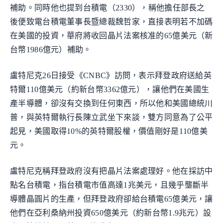
補助。同時他也提到台積電（2330），稱他擔任部長之
後便致電台積電董事長暨總裁魏哲家，直接表明若不加碼
在美國的投資，華府將收回晶片法案核准的65億美元（新
台幣1986億元）補助。
盧特尼克26日接受《CNBC》訪問，表示拜登政府送給英
特爾110億美元（約新台幣3362億元），讓他們在美國生
產半導體，卻沒有交換到任何東西，所以他和美國總統川
普，與英特爾執行長陳立武坐下來談，雙方同意為了公平
起見，美國取得10%的英特爾股權，價值剛好是110億美
元。
盧特尼克稱拜登政府沒有把晶片法案處理好。他在採訪中
點名台積電，指台積電市值高達1兆美元，且幾乎壟斷半
導體晶圓片的生產，但拜登政府卻給台積電65億美元，讓
他們在亞利桑納州投資650億美元（約新台幣1.9兆元）設