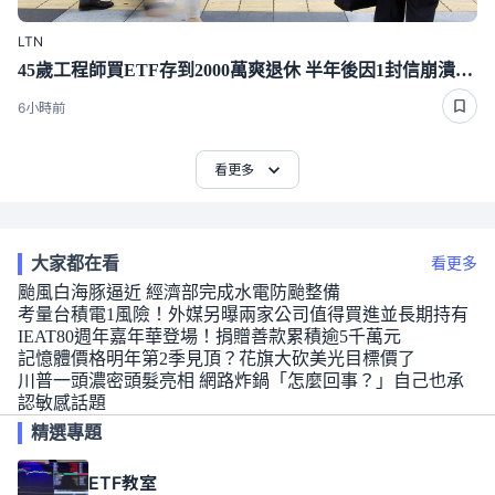
LTN
45歲工程師買ETF存到2000萬爽退休 半年後因1封信崩潰重回職場
6小時前
看更多
大家都在看
看更多
颱風白海豚逼近 經濟部完成水電防颱整備
考量台積電1風險！外媒另曝兩家公司值得買進並長期持有
IEAT80週年嘉年華登場！捐贈善款累積逾5千萬元
記憶體價格明年第2季見頂？花旗大砍美光目標價了
川普一頭濃密頭髮亮相 網路炸鍋「怎麼回事？」自己也承
認敏感話題
精選專題
ETF教室