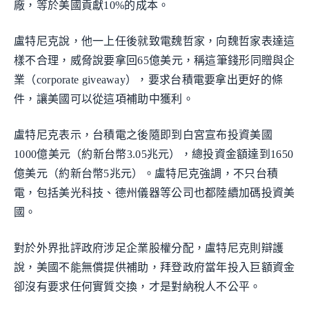
廠，等於美國貢獻10%的成本。
盧特尼克說，他一上任後就致電魏哲家，向魏哲家表達這
樣不合理，威脅說要拿回65億美元，稱這筆錢形同贈與企
業（corporate giveaway），要求台積電要拿出更好的條
件，讓美國可以從這項補助中獲利。
盧特尼克表示，台積電之後隨即到白宮宣布投資美國
1000億美元（約新台幣3.05兆元），總投資金額達到1650
億美元（約新台幣5兆元）。盧特尼克強調，不只台積
電，包括美光科技、德州儀器等公司也都陸續加碼投資美
國。
對於外界批評政府涉足企業股權分配，盧特尼克則辯護
說，美國不能無償提供補助，拜登政府當年投入巨額資金
卻沒有要求任何實質交換，才是對納稅人不公平。