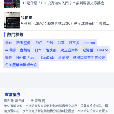
ETF是什麼？ETF投資如何入門？本系列專題文章將會告訴你新手必須知道的ETF基礎知識。
台積電
台積電（tSMC；股票代號2330）是全球領先的半導體代工公司，成立於1987年，總部位於台灣新竹。且已於美國、日本、德國及中國設廠，台積電是全球首家專業積體電路製造服務公司，也是全球最先進和最大規模的半導體代工廠。
熱門標籤
退休
防颱整備
IEAT
台股
台電
好市多
costco
半導體
台積電
日本
經濟部
颱風白海豚
記憶體
DRAM
美光
NAND Flash
SanDisk
蔣萬安
進出口商業同業公會
台美產業商機媒合會
關於財富自由
免責聲明
|
網站資料來源：本網站資料來源係根據台灣證券交易所、公開資訊觀測站、櫃
檯買賣中心，及台灣經濟新報等機構分析資料之匯整，本網站對投資人買賣不