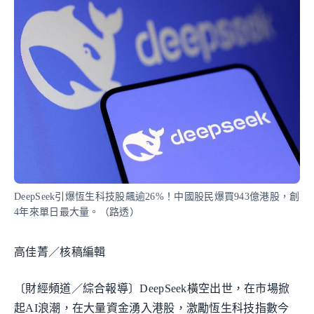
DeepSeek引爆恆生科技股飆逾26%！中國股民爆買943億港股，創
4年來單日最大量。（路透）
高佳菁／核稿編輯
〔財經頻道／綜合報導〕DeepSeek橫空出世，在市場掀
起AI浪潮，在大量資金湧入港股，激勵恆生科技指數今