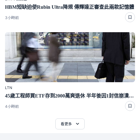
HBM短缺迫使Rubin Ultra降規 傳輝達正審查此兩款記憶體
3小時前
LTN
45歲工程師買ETF存到2000萬爽退休 半年後因1封信崩潰重回職場
4小時前
看更多