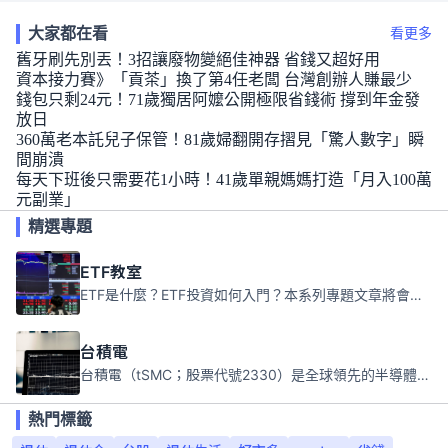
大家都在看
看更多
舊牙刷先別丟！3招讓廢物變絕佳神器 省錢又超好用
資本接力賽》「貢茶」換了第4任老闆 台灣創辦人賺最少
錢包只剩24元！71歲獨居阿嬤公開極限省錢術 撐到年金發
放日
360萬老本託兒子保管！81歲婦翻開存摺見「驚人數字」瞬
間崩潰
每天下班後只需要花1小時！41歲單親媽媽打造「月入100萬
元副業」
精選專題
ETF教室
ETF是什麼？ETF投資如何入門？本系列專題文章將會告訴你新手必須知道的ETF基礎知識。
台積電
台積電（tSMC；股票代號2330）是全球領先的半導體代工公司，成立於1987年，總部位於台灣新竹。且已於美國、日本、德國及中國設廠，台積電是全球首家專業積體電路製造服務公司，也是全球最先進和最大規模的半導體代工廠。
熱門標籤